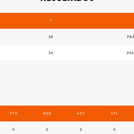
T
38
PA
34
PA
PTS
REB
AST
STL
0
0
0
0