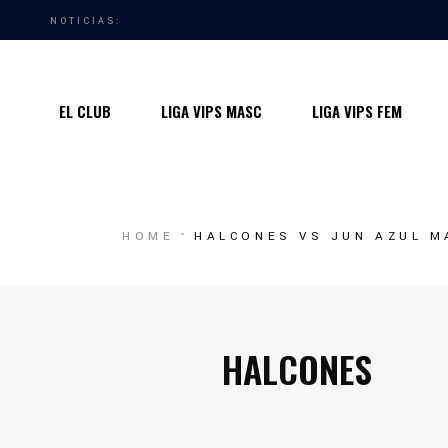
NOTICIAS:
Quiénes somos
Instalaciones
EL CLUB
LIGA VIPS MASC
LIGA VIPS FEM
Horarios Entrenamiento 2024/25
Entrenadores
Premios
Quiénes somos
HOME
HALCONES VS JUN AZUL M
Contacto
Instalaciones
Horarios Entrenamiento 2024/25
Entrenadores
HALCONES
Premios
Contacto