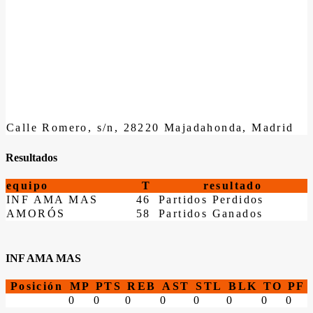
Calle Romero, s/n, 28220 Majadahonda, Madrid
Resultados
equipo
T
resultado
INF AMA MAS
46
Partidos Perdidos
AMORÓS
58
Partidos Ganados
INF AMA MAS
Posición
MP
PTS
REB
AST
STL
BLK
TO
PF
0
0
0
0
0
0
0
0