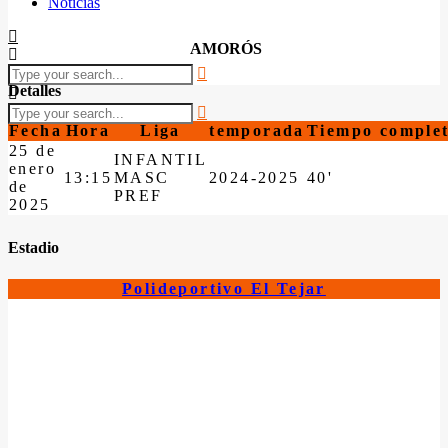
Noticias
AMORÓS
Detalles
Fecha
Hora
Liga
temporada
Tiempo comple
25 de
INFANTIL
enero
13:15
MASC
2024-2025
40'
de
PREF
2025
Estadio
Polideportivo El Tejar