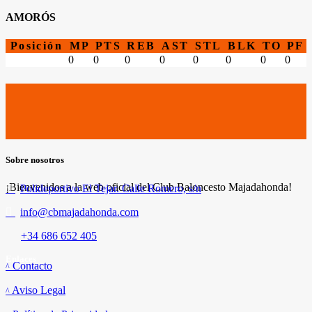
AMORÓS
Posición
MP
PTS
REB
AST
STL
BLK
TO
PF
0
0
0
0
0
0
0
0
Sobre nosotros
¡Bienvenidos a la web oficial del Club Baloncesto Majadahonda!
Polideportivo El Tejar. Calle Romero, s/n
info@cbmajadahonda.com
+34 686 652 405
Enlaces
Contacto
Aviso Legal