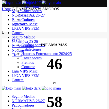
Quiénes somos
Instalaciones
Home
INF AMA MAS vs AMORÓS
Seguro Médico
Entrenadores
NORMATIVA 26-27
Premios
Patrocinadores
Contacto
Noticias
Liga VIPS Masc
LIGA VIPS FEM
Cantera
Seguro Médico
El Club
Normativa 25-26
Quiénes somos
INF AMA MAS
Patrocinadores
Instalaciones
Noticias
Horarios Entrenamiento 2024/25
Tienda
46
Entrenadores
Premios
Contacto
Liga VIPS Masc
LIGA VIPS FEM
Cantera
vs
58
Seguro Médico
NORMATIVA 26-27
Patrocinadores