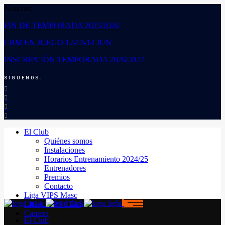
Noticias:
FIN DE TEMPORADA 2025/2026
CBM EN JUEGO 12-13-14 JUN
INSCRIPCIÓN TEMPORADA 2026/2027
SÍGUENOS:
El Club
Quiénes somos
Instalaciones
Horarios Entrenamiento 2024/25
Entrenadores
Premios
Contacto
Liga VIPS Masc
LIGA VIPS FEM
Cantera
El Club