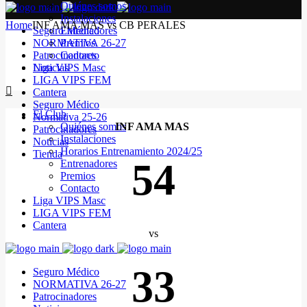
Quiénes somos
Instalaciones
Home
INF AMA MAS vs CB PERALES
Seguro Médico
Entrenadores
NORMATIVA 26-27
Premios
Patrocinadores
Contacto
Noticias
Liga VIPS Masc
LIGA VIPS FEM
Cantera
Seguro Médico
El Club
Normativa 25-26
Quiénes somos
INF AMA MAS
Patrocinadores
Instalaciones
Noticias
Horarios Entrenamiento 2024/25
Tienda
54
Entrenadores
Premios
Contacto
Liga VIPS Masc
LIGA VIPS FEM
Cantera
vs
33
Seguro Médico
NORMATIVA 26-27
Patrocinadores