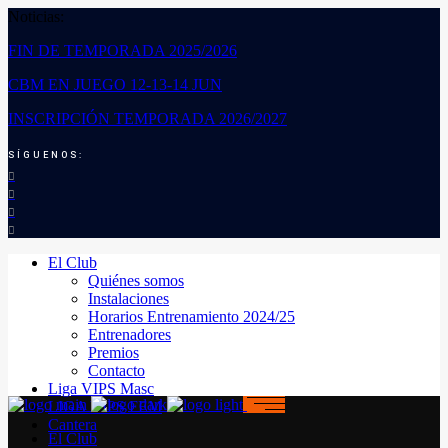
Noticias:
FIN DE TEMPORADA 2025/2026
CBM EN JUEGO 12-13-14 JUN
INSCRIPCIÓN TEMPORADA 2026/2027
SÍGUENOS:
El Club
Quiénes somos
Instalaciones
Horarios Entrenamiento 2024/25
Entrenadores
Premios
Contacto
Liga VIPS Masc
LIGA VIPS FEM
Cantera
El Club