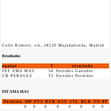
Calle Romero, s/n, 28220 Majadahonda, Madrid
Resultados
equipo
T
resultado
INF AMA MAS
54
Partidos Ganados
CB PERALES
33
Partidos Perdidos
INF AMA MAS
Posición
MP
PTS
REB
AST
STL
BLK
TO
PF
0
0
0
0
0
0
0
0