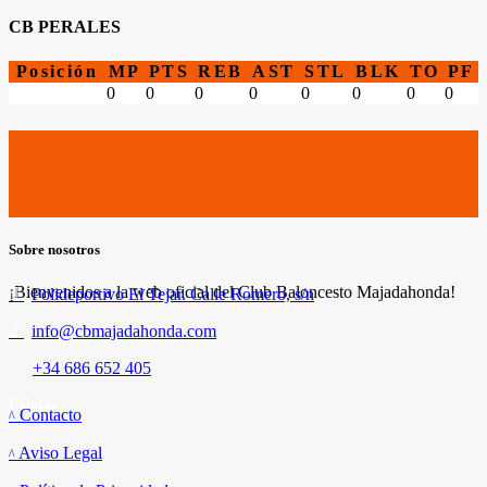
CB PERALES
Posición
MP
PTS
REB
AST
STL
BLK
TO
PF
0
0
0
0
0
0
0
0
Sobre nosotros
¡Bienvenidos a la web oficial del Club Baloncesto Majadahonda!
Polideportivo El Tejar. Calle Romero, s/n
info@cbmajadahonda.com
+34 686 652 405
Enlaces
Contacto
Aviso Legal