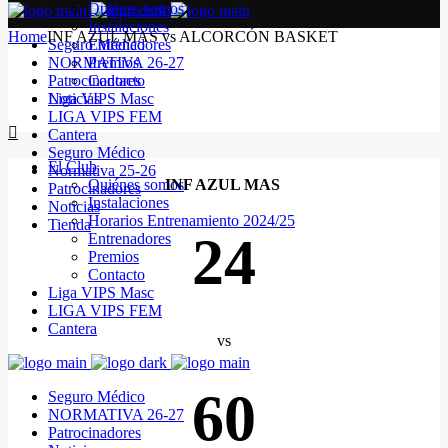
Quiénes somos
Instalaciones
Home
INF AZUL MAS vs ALCORCÓN BASKET
Seguro Médico
Entrenadores
NORMATIVA 26-27
Premios
Patrocinadores
Contacto
Noticias
Liga VIPS Masc
LIGA VIPS FEM
Cantera
Seguro Médico
El Club
Normativa 25-26
Quiénes somos
INF AZUL MAS
Patrocinadores
Instalaciones
Noticias
Horarios Entrenamiento 2024/25
Tienda
24
Entrenadores
Premios
Contacto
Liga VIPS Masc
LIGA VIPS FEM
Cantera
vs
60
Seguro Médico
NORMATIVA 26-27
Patrocinadores