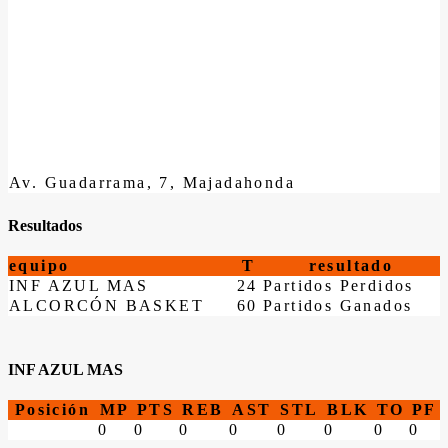
Av. Guadarrama, 7, Majadahonda
Resultados
equipo
T
resultado
INF AZUL MAS
24
Partidos Perdidos
ALCORCÓN BASKET
60
Partidos Ganados
INF AZUL MAS
Posición
MP
PTS
REB
AST
STL
BLK
TO
PF
0
0
0
0
0
0
0
0