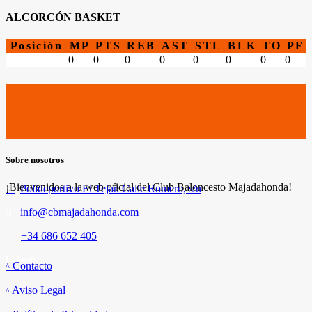
ALCORCÓN BASKET
Posición
MP
PTS
REB
AST
STL
BLK
TO
PF
0
0
0
0
0
0
0
0
Sobre nosotros
¡Bienvenidos a la web oficial del Club Baloncesto Majadahonda!
Polideportivo El Tejar. Calle Romero, s/n
info@cbmajadahonda.com
+34 686 652 405
Enlaces
Contacto
Aviso Legal