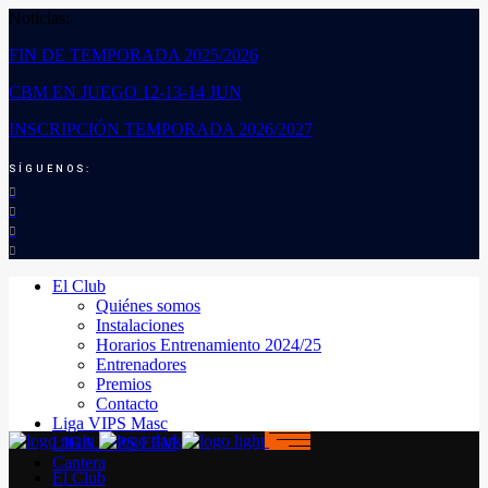
Noticias:
FIN DE TEMPORADA 2025/2026
CBM EN JUEGO 12-13-14 JUN
INSCRIPCIÓN TEMPORADA 2026/2027
SÍGUENOS:
El Club
Quiénes somos
Instalaciones
Horarios Entrenamiento 2024/25
Entrenadores
Premios
Contacto
Liga VIPS Masc
LIGA VIPS FEM
Cantera
El Club