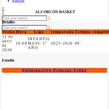
Noticias
ALCORCÓN BASKET
Detalles
Fecha
Hora
Liga
temporada
Tiempo comple
11 de
INFANTIL
abril
16:00
MASC 1º
2025-2026
40'
de
AÑO
2026
Estadio
Polideportivo Príncipe Felipe