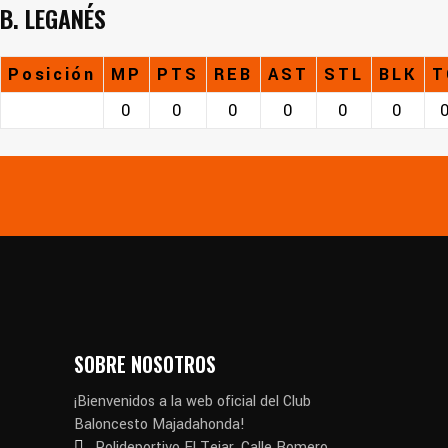
B. LEGANÉS
Posición
MP
PTS
REB
AST
STL
BLK
T
0
0
0
0
0
0
SOBRE NOSOTROS
¡Bienvenidos a la web oficial del Club
Baloncesto Majadahonda!
Polideportivo El Tejar. Calle Romero,