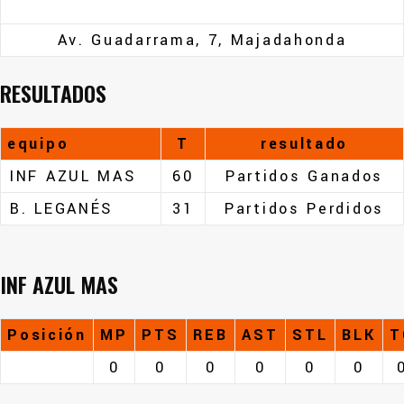
Av. Guadarrama, 7, Majadahonda
RESULTADOS
equipo
T
resultado
INF AZUL MAS
60
Partidos Ganados
B. LEGANÉS
31
Partidos Perdidos
INF AZUL MAS
Posición
MP
PTS
REB
AST
STL
BLK
T
0
0
0
0
0
0