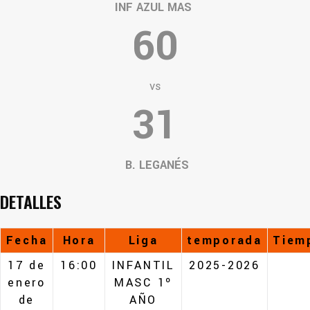
INF AZUL MAS
60
vs
31
B. LEGANÉS
DETALLES
Fecha
Hora
Liga
temporada
Tiem
17 de
16:00
INFANTIL
2025-2026
enero
MASC 1º
de
AÑO