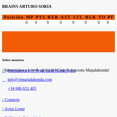
BRAINS ARTURO SORIA
Posición
MP
PTS
REB
AST
STL
BLK
TO
PF
0
0
0
0
0
0
0
0
Sobre nosotros
¡Bienvenidos a la web oficial del Club Baloncesto Majadahonda!
Polideportivo El Tejar. Calle Romero, s/n
info@cbmajadahonda.com
+34 686 652 405
Enlaces
Contacto
Aviso Legal