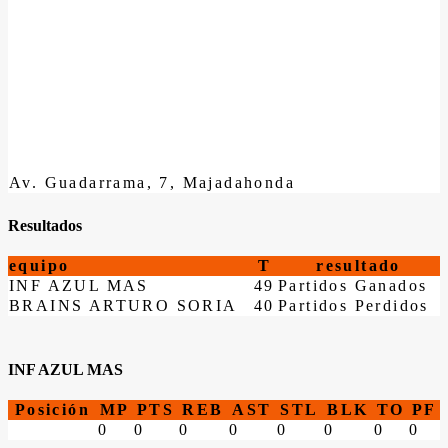
Av. Guadarrama, 7, Majadahonda
Resultados
equipo
T
resultado
INF AZUL MAS
49
Partidos Ganados
BRAINS ARTURO SORIA
40
Partidos Perdidos
INF AZUL MAS
Posición
MP
PTS
REB
AST
STL
BLK
TO
PF
0
0
0
0
0
0
0
0