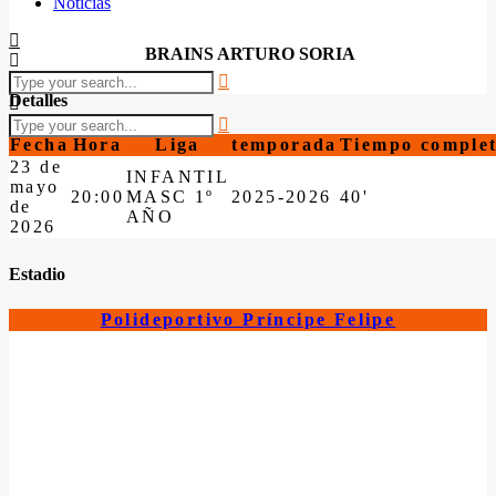
Noticias
BRAINS ARTURO SORIA
Detalles
Fecha
Hora
Liga
temporada
Tiempo comple
23 de
INFANTIL
mayo
20:00
MASC 1º
2025-2026
40'
de
AÑO
2026
Estadio
Polideportivo Príncipe Felipe