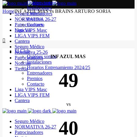
Quiénes somos
Instalaciones
Home
INF AZUL MAS vs BRAINS ARTURO SORIA
Seguro Médico
Entrenadores
NORMATIVA 26-27
Premios
Patrocinadores
Contacto
Noticias
Liga VIPS Masc
LIGA VIPS FEM
Cantera
Seguro Médico
El Club
Normativa 25-26
Quiénes somos
INF AZUL MAS
Patrocinadores
Instalaciones
Noticias
Horarios Entrenamiento 2024/25
Tienda
49
Entrenadores
Premios
Contacto
Liga VIPS Masc
LIGA VIPS FEM
Cantera
vs
40
Seguro Médico
NORMATIVA 26-27
Patrocinadores