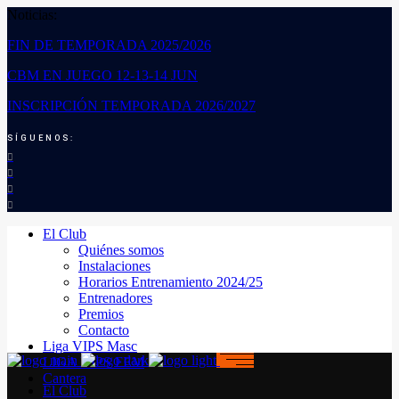
Noticias:
FIN DE TEMPORADA 2025/2026
CBM EN JUEGO 12-13-14 JUN
INSCRIPCIÓN TEMPORADA 2026/2027
SÍGUENOS:
El Club
Quiénes somos
Instalaciones
Horarios Entrenamiento 2024/25
Entrenadores
Premios
Contacto
Liga VIPS Masc
LIGA VIPS FEM
Cantera
El Club