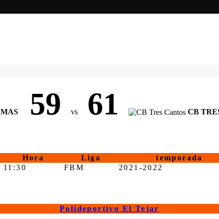
59
61
 MAS
vs
CB TRE
Hora
Liga
temporada
11:30
FBM
2021-2022
Polideportivo El Tejar