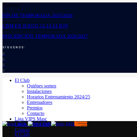
Noticias:
FIN DE TEMPORADA 2025/2026
CBM EN JUEGO 12-13-14 JUN
INSCRIPCIÓN TEMPORADA 2026/2027
SÍGUENOS:
El Club
Quiénes somos
Instalaciones
Horarios Entrenamiento 2024/25
Entrenadores
Premios
Contacto
Liga VIPS Masc
LIGA VIPS FEM
Cantera
El Club