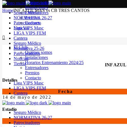
Quiénes somos
Instalaciones
Home
INF AZUL MAS vs CB TRES CANTOS
Seguro Médico
Entrenadores
NORMATIVA 26-27
Premios
Patrocinadores
Contacto
Noticias
Liga VIPS Masc
LIGA VIPS FEM
Cantera
Seguro Médico
El Club
Normativa 25-26
Quiénes somos
Patrocinadores
Instalaciones
Noticias
Horarios Entrenamiento 2024/25
Tienda
INF AZUL
Entrenadores
Premios
Contacto
Detalles
Liga VIPS Masc
LIGA VIPS FEM
Fecha
Cantera
14 de mayo de 2022
Estadio
Seguro Médico
NORMATIVA 26-27
Patrocinadores