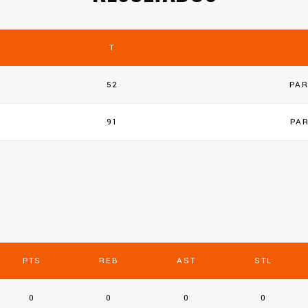
T
52
PAR
91
PA
PTS
REB
AST
STL
0
0
0
0