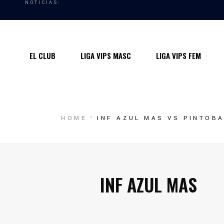
NOTICIAS:
Quiénes somos
Instalaciones
EL CLUB
LIGA VIPS MASC
LIGA VIPS FEM
Horarios Entrenamiento 2024/25
Entrenadores
Premios
Quiénes somos
HOME
INF AZUL MAS VS PINTOB
Contacto
Instalaciones
Horarios Entrenamiento 2024/25
Entrenadores
INF AZUL MAS
Premios
Contacto