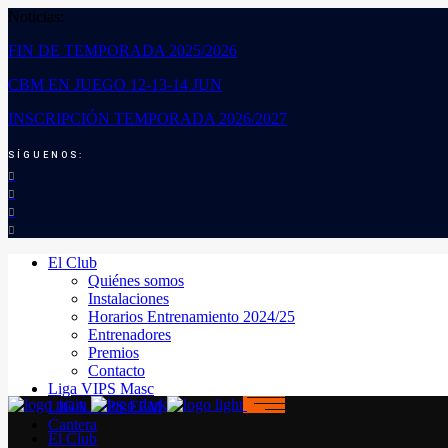
Noticias:
FIN DE TEMPORADA 2025/2026
CBM EN JUEGO 12-13-14 JUN
INSCRIPCIÓN TEMPORADA 2026/2027
SÍGUENOS:
El Club
Quiénes somos
Instalaciones
Horarios Entrenamiento 2024/25
Entrenadores
Premios
Contacto
Liga VIPS Masc
LIGA VIPS FEM
Cantera
El Club