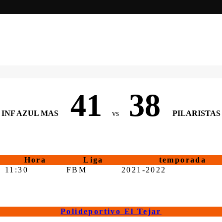
41
38
INF AZUL MAS
vs
PILARISTAS
Hora
Liga
temporada
11:30
FBM
2021-2022
Polideportivo El Tejar