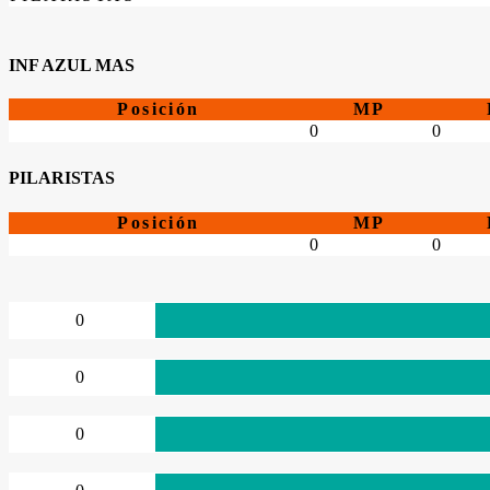
INF AZUL MAS
Posición
MP
0
0
PILARISTAS
Posición
MP
0
0
0
0
0