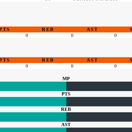
PTS
REB
AST
0
0
0
PTS
REB
AST
0
0
0
MP
PTS
REB
AST