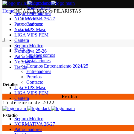
Quiénes somos
Instalaciones
Home
INF AZUL MAS vs PILARISTAS
Seguro Médico
Entrenadores
NORMATIVA 26-27
Premios
Patrocinadores
Contacto
Noticias
Liga VIPS Masc
LIGA VIPS FEM
Cantera
Seguro Médico
El Club
Normativa 25-26
Quiénes somos
Patrocinadores
Instalaciones
Noticias
Horarios Entrenamiento 2024/25
Tienda
Entrenadores
Premios
Contacto
Detalles
Liga VIPS Masc
LIGA VIPS FEM
Fecha
Cantera
15 de enero de 2022
Estadio
Seguro Médico
NORMATIVA 26-27
Patrocinadores