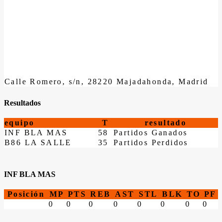
Calle Romero, s/n, 28220 Majadahonda, Madrid
Resultados
equipo
T
resultado
INF BLA MAS
58
Partidos Ganados
B86 LA SALLE
35
Partidos Perdidos
INF BLA MAS
Posición
MP
PTS
REB
AST
STL
BLK
TO
PF
0
0
0
0
0
0
0
0