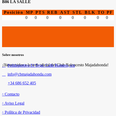
B86 LA SALLE
Posición
MP
PTS
REB
AST
STL
BLK
TO
PF
0
0
0
0
0
0
0
0
Sobre nosotros
¡Bienvenidos a la web oficial del Club Baloncesto Majadahonda!
Polideportivo El Tejar. Calle Romero, s/n
info@cbmajadahonda.com
+34 686 652 405
Enlaces
Contacto
Aviso Legal
Política de Privacidad