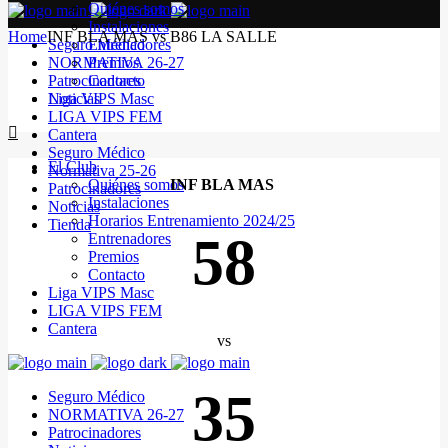
Quiénes somos
Instalaciones
Home
INF BLA MAS vs B86 LA SALLE
Seguro Médico
Entrenadores
NORMATIVA 26-27
Premios
Patrocinadores
Contacto
Noticias
Liga VIPS Masc
LIGA VIPS FEM
Cantera
Seguro Médico
El Club
Normativa 25-26
Quiénes somos
INF BLA MAS
Patrocinadores
Instalaciones
Noticias
Horarios Entrenamiento 2024/25
Tienda
58
Entrenadores
Premios
Contacto
Liga VIPS Masc
LIGA VIPS FEM
Cantera
vs
35
Seguro Médico
NORMATIVA 26-27
Patrocinadores