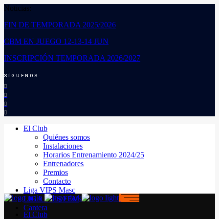
Noticias:
FIN DE TEMPORADA 2025/2026
CBM EN JUEGO 12-13-14 JUN
INSCRIPCIÓN TEMPORADA 2026/2027
SÍGUENOS:
El Club
Quiénes somos
Instalaciones
Horarios Entrenamiento 2024/25
Entrenadores
Premios
Contacto
Liga VIPS Masc
LIGA VIPS FEM
Cantera
El Club