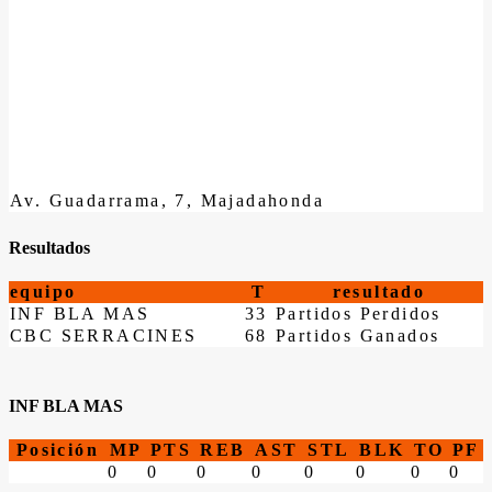
Av. Guadarrama, 7, Majadahonda
Resultados
equipo
T
resultado
INF BLA MAS
33
Partidos Perdidos
CBC SERRACINES
68
Partidos Ganados
INF BLA MAS
Posición
MP
PTS
REB
AST
STL
BLK
TO
PF
0
0
0
0
0
0
0
0