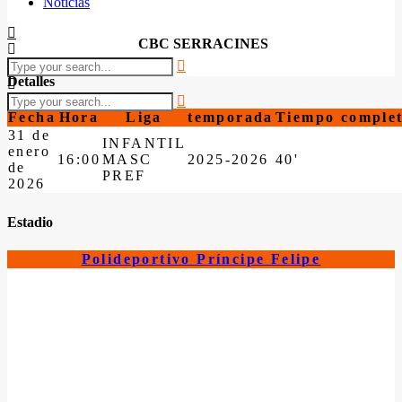
Noticias
CBC SERRACINES
Detalles
Fecha
Hora
Liga
temporada
Tiempo comple
31 de
INFANTIL
enero
16:00
MASC
2025-2026
40'
de
PREF
2026
Estadio
Polideportivo Príncipe Felipe