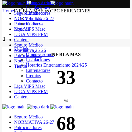
Quiénes somos
Instalaciones
Home
INF BLA MAS vs CBC SERRACINES
Seguro Médico
Entrenadores
NORMATIVA 26-27
Premios
Patrocinadores
Contacto
Noticias
Liga VIPS Masc
LIGA VIPS FEM
Cantera
Seguro Médico
El Club
Normativa 25-26
Quiénes somos
INF BLA MAS
Patrocinadores
Instalaciones
Noticias
Horarios Entrenamiento 2024/25
Tienda
33
Entrenadores
Premios
Contacto
Liga VIPS Masc
LIGA VIPS FEM
Cantera
vs
68
Seguro Médico
NORMATIVA 26-27
Patrocinadores