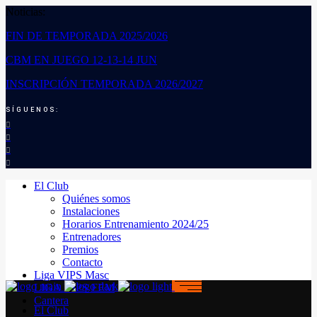
Noticias:
FIN DE TEMPORADA 2025/2026
CBM EN JUEGO 12-13-14 JUN
INSCRIPCIÓN TEMPORADA 2026/2027
SÍGUENOS:
El Club
Quiénes somos
Instalaciones
Horarios Entrenamiento 2024/25
Entrenadores
Premios
Contacto
Liga VIPS Masc
LIGA VIPS FEM
Cantera
El Club