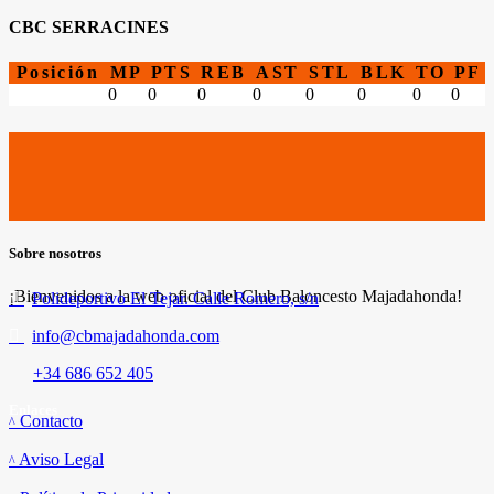
CBC SERRACINES
Posición
MP
PTS
REB
AST
STL
BLK
TO
PF
0
0
0
0
0
0
0
0
Sobre nosotros
¡Bienvenidos a la web oficial del Club Baloncesto Majadahonda!
Polideportivo El Tejar. Calle Romero, s/n
info@cbmajadahonda.com
+34 686 652 405
Enlaces
Contacto
Aviso Legal