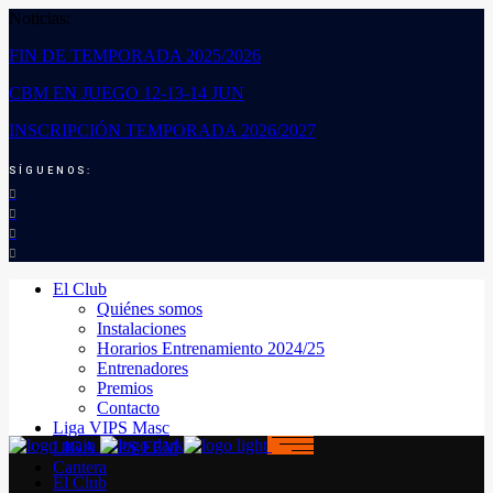
Noticias:
FIN DE TEMPORADA 2025/2026
CBM EN JUEGO 12-13-14 JUN
INSCRIPCIÓN TEMPORADA 2026/2027
SÍGUENOS:
El Club
Quiénes somos
Instalaciones
Horarios Entrenamiento 2024/25
Entrenadores
Premios
Contacto
Liga VIPS Masc
LIGA VIPS FEM
Cantera
El Club