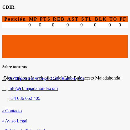
CDIR
Posición
MP
PTS
REB
AST
STL
BLK
TO
PF
0
0
0
0
0
0
0
0
Sobre nosotros
¡Bienvenidos a la web oficial del Club Baloncesto Majadahonda!
Polideportivo El Tejar. Calle Romero, s/n
info@cbmajadahonda.com
+34 686 652 405
Enlaces
Contacto
Aviso Legal