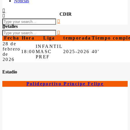
Noticias
CDIR
Detalles
Fecha
Hora
Liga
temporada
Tiempo compl
28 de
INFANTIL
febrero
18:00
MASC
2025-2026
40'
de
PREF
2026
Estadio
Polideportivo Príncipe Felipe