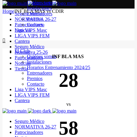
Quiénes somos
Instalaciones
Home
INF BLA MAS vs CDIR
Seguro Médico
Entrenadores
NORMATIVA 26-27
Premios
Patrocinadores
Contacto
Noticias
Liga VIPS Masc
LIGA VIPS FEM
Cantera
Seguro Médico
El Club
Normativa 25-26
Quiénes somos
INF BLA MAS
Patrocinadores
Instalaciones
Noticias
Horarios Entrenamiento 2024/25
Tienda
28
Entrenadores
Premios
Contacto
Liga VIPS Masc
LIGA VIPS FEM
Cantera
vs
58
Seguro Médico
NORMATIVA 26-27
Patrocinadores