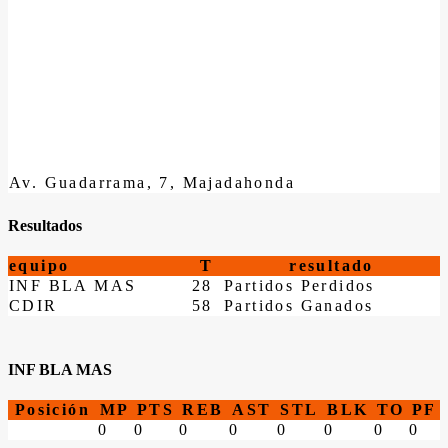
Av. Guadarrama, 7, Majadahonda
Resultados
equipo
T
resultado
INF BLA MAS
28
Partidos Perdidos
CDIR
58
Partidos Ganados
INF BLA MAS
Posición
MP
PTS
REB
AST
STL
BLK
TO
PF
0
0
0
0
0
0
0
0