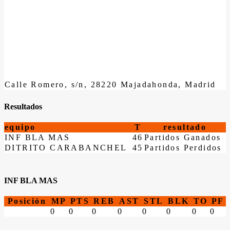
Calle Romero, s/n, 28220 Majadahonda, Madrid
Resultados
equipo
T
resultado
INF BLA MAS
46
Partidos Ganados
DITRITO CARABANCHEL
45
Partidos Perdidos
INF BLA MAS
Posición
MP
PTS
REB
AST
STL
BLK
TO
PF
0
0
0
0
0
0
0
0