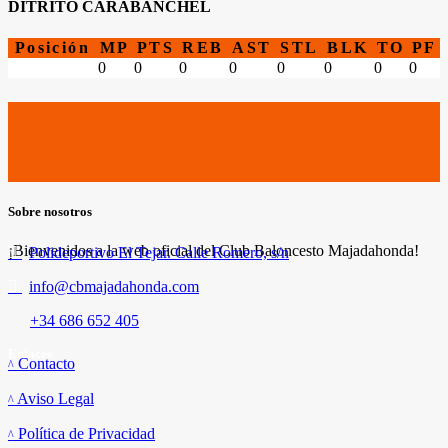
DITRITO CARABANCHEL
Posición
MP
PTS
REB
AST
STL
BLK
TO
PF
0
0
0
0
0
0
0
0
Sobre nosotros
¡Bienvenidos a la web oficial del Club Baloncesto Majadahonda!
Polideportivo El Tejar. Calle Romero, s/n
info@cbmajadahonda.com
+34 686 652 405
Enlaces
Contacto
Aviso Legal
Política de Privacidad