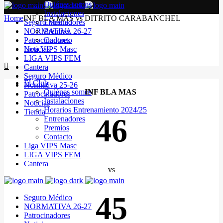
Quiénes somos
Instalaciones
Home
INF BLA MAS vs DITRITO CARABANCHEL
Seguro Médico
Entrenadores
NORMATIVA 26-27
Premios
Patrocinadores
Contacto
Noticias
Liga VIPS Masc
LIGA VIPS FEM
Cantera
Seguro Médico
El Club
Normativa 25-26
Quiénes somos
INF BLA MAS
Patrocinadores
Instalaciones
Noticias
Horarios Entrenamiento 2024/25
Tienda
46
Entrenadores
Premios
Contacto
Liga VIPS Masc
LIGA VIPS FEM
Cantera
vs
45
Seguro Médico
NORMATIVA 26-27
Patrocinadores