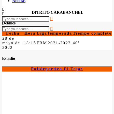
Noticias
DITRITO CARABANCHEL
Detalles
Fecha
Hora
Liga
temporada
Tiempo completo
28 de
mayo de
18:15
FBM
2021-2022
40'
2022
Estadio
Polideportivo El Tejar