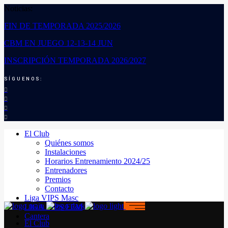
Noticias:
FIN DE TEMPORADA 2025/2026
CBM EN JUEGO 12-13-14 JUN
INSCRIPCIÓN TEMPORADA 2026/2027
SÍGUENOS:
El Club
Quiénes somos
Instalaciones
Horarios Entrenamiento 2024/25
Entrenadores
Premios
Contacto
Liga VIPS Masc
LIGA VIPS FEM
Cantera
El Club