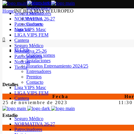
Quiénes somos
Instalaciones
Home
INF BLA MAS vs EUROPEO
Seguro Médico
Entrenadores
NORMATIVA 26-27
Premios
Patrocinadores
Contacto
Noticias
Liga VIPS Masc
LIGA VIPS FEM
Cantera
Seguro Médico
El Club
Normativa 25-26
Quiénes somos
Patrocinadores
Instalaciones
Noticias
Horarios Entrenamiento 2024/25
Tienda
Entrenadores
Premios
Contacto
Detalles
Liga VIPS Masc
LIGA VIPS FEM
Fecha
Ho
Cantera
25 de noviembre de 2023
11:30
Estadio
Seguro Médico
NORMATIVA 26-27
Patrocinadores