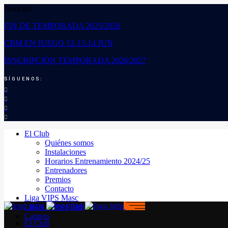
Noticias:
FIN DE TEMPORADA 2025/2026
CBM EN JUEGO 12-13-14 JUN
INSCRIPCIÓN TEMPORADA 2026/2027
SÍGUENOS:
El Club
Quiénes somos
Instalaciones
Horarios Entrenamiento 2024/25
Entrenadores
Premios
Contacto
Liga VIPS Masc
LIGA VIPS FEM
Cantera
El Club