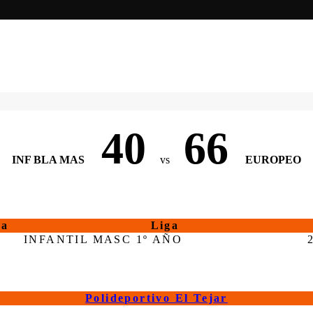
40
66
INF BLA MAS
vs
EUROPEO
ra
Liga
INFANTIL MASC 1º AÑO
Polideportivo El Tejar