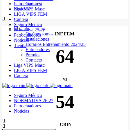
Patrocinadores
Contacto
Noticias
Liga VIPS Masc
LIGA VIPS FEM
Cantera
Seguro Médico
El Club
Normativa 25-26
Quiénes somos
INF FEM
Patrocinadores
Instalaciones
Noticias
Horarios Entrenamiento 2024/25
Tienda
64
Entrenadores
Premios
Contacto
Liga VIPS Masc
LIGA VIPS FEM
Cantera
vs
54
Seguro Médico
NORMATIVA 26-27
Patrocinadores
Noticias
CBIN