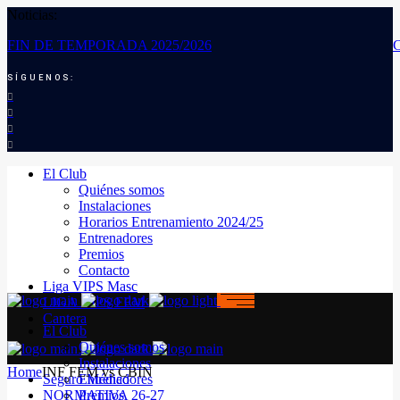
Noticias:
FIN DE TEMPORADA 2025/2026
SÍGUENOS:
El Club
Quiénes somos
Instalaciones
Horarios Entrenamiento 2024/25
Entrenadores
Premios
Contacto
Liga VIPS Masc
LIGA VIPS FEM
Cantera
El Club
Quiénes somos
Instalaciones
Home
INF FEM vs CBIN
Seguro Médico
Entrenadores
NORMATIVA 26-27
Premios