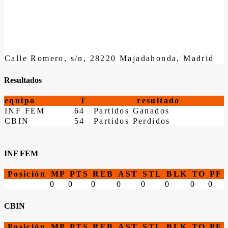
Calle Romero, s/n, 28220 Majadahonda, Madrid
Resultados
equipo
T
resultado
INF FEM
64
Partidos Ganados
CBIN
54
Partidos Perdidos
INF FEM
Posición
MP
PTS
REB
AST
STL
BLK
TO
PF
0
0
0
0
0
0
0
0
CBIN
Posición
MP
PTS
REB
AST
STL
BLK
TO
PF