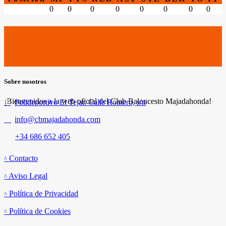
0
0
0
0
0
0
0
0
Sobre nosotros
¡Bienvenidos a la web oficial del Club Baloncesto Majadahonda!
Polideportivo El Tejar. Calle Romero, s/n
info@cbmajadahonda.com
+34 686 652 405
Enlaces
Contacto
Aviso Legal
Política de Privacidad
Política de Cookies