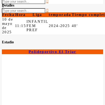
Detalles
Fecha
Hora
Liga
temporada
Tiempo comple
10 de
INFANTIL
mayo
11:15
FEM
2024-2025
40'
de
PREF
2025
Estadio
Polideportivo El Tejar