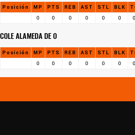
Posición
MP
PTS
REB
AST
STL
BLK
T
0
0
0
0
0
0
COLE ALAMEDA DE O
Posición
MP
PTS
REB
AST
STL
BLK
T
0
0
0
0
0
0