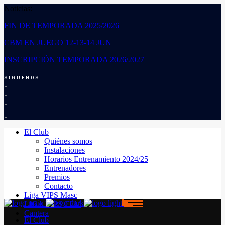
Noticias:
FIN DE TEMPORADA 2025/2026
CBM EN JUEGO 12-13-14 JUN
INSCRIPCIÓN TEMPORADA 2026/2027
SÍGUENOS:
El Club
Quiénes somos
Instalaciones
Horarios Entrenamiento 2024/25
Entrenadores
Premios
Contacto
Liga VIPS Masc
LIGA VIPS FEM
Cantera
El Club