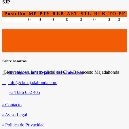
SJP
Posición
MP
PTS
REB
AST
STL
BLK
TO
PF
0
0
0
0
0
0
0
0
Sobre nosotros
¡Bienvenidos a la web oficial del Club Baloncesto Majadahonda!
Polideportivo El Tejar. Calle Romero, s/n
info@cbmajadahonda.com
+34 686 652 405
Enlaces
Contacto
Aviso Legal
Política de Privacidad