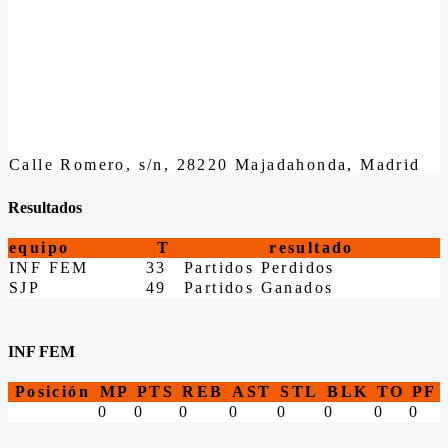
Calle Romero, s/n, 28220 Majadahonda, Madrid
Resultados
equipo
T
resultado
INF FEM
33
Partidos Perdidos
SJP
49
Partidos Ganados
INF FEM
Posición
MP
PTS
REB
AST
STL
BLK
TO
PF
0
0
0
0
0
0
0
0