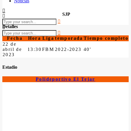
Noticias
SJP
Detalles
Fecha
Hora
Liga
temporada
Tiempo completo
22 de
abril de
13:30
FBM
2022-2023
40'
2023
Estadio
Polideportivo El Tejar