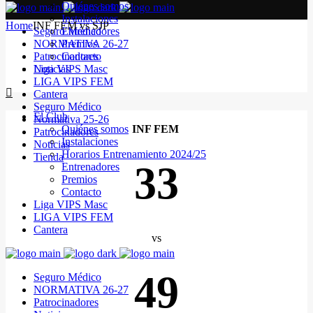
Quiénes somos
Instalaciones
Home
INF FEM vs SJP
Seguro Médico
Entrenadores
NORMATIVA 26-27
Premios
Patrocinadores
Contacto
Noticias
Liga VIPS Masc
LIGA VIPS FEM
Cantera
Seguro Médico
El Club
Normativa 25-26
Quiénes somos
INF FEM
Patrocinadores
Instalaciones
Noticias
Horarios Entrenamiento 2024/25
Tienda
33
Entrenadores
Premios
Contacto
Liga VIPS Masc
LIGA VIPS FEM
Cantera
vs
49
Seguro Médico
NORMATIVA 26-27
Patrocinadores