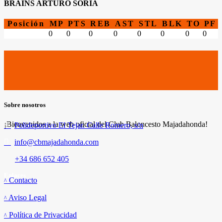
BRAINS ARTURO SORIA
Posición
MP
PTS
REB
AST
STL
BLK
TO
PF
0
0
0
0
0
0
0
0
Sobre nosotros
¡Bienvenidos a la web oficial del Club Baloncesto Majadahonda!
Polideportivo El Tejar. Calle Romero, s/n
info@cbmajadahonda.com
+34 686 652 405
Enlaces
Contacto
Aviso Legal
Política de Privacidad