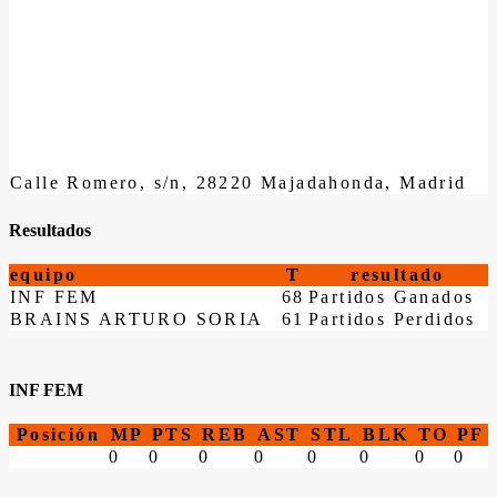
Calle Romero, s/n, 28220 Majadahonda, Madrid
Resultados
equipo
T
resultado
INF FEM
68
Partidos Ganados
BRAINS ARTURO SORIA
61
Partidos Perdidos
INF FEM
Posición
MP
PTS
REB
AST
STL
BLK
TO
PF
0
0
0
0
0
0
0
0