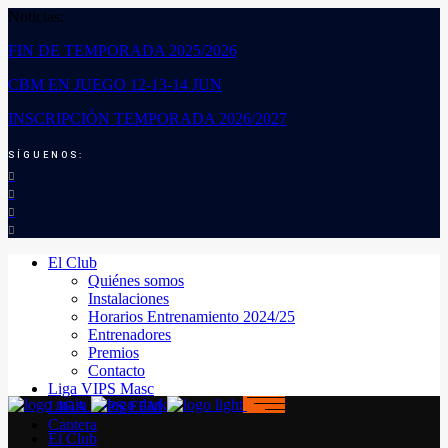
Noticias:
FIN DE TEMPORADA 2025/2026
CBM EN JUEGO 12-13-14 JUN
INSCRIPCIÓN TEMPORADA 2026/2027
SÍGUENOS:
El Club
Quiénes somos
Instalaciones
Horarios Entrenamiento 2024/25
Entrenadores
Premios
Contacto
Liga VIPS Masc
LIGA VIPS FEM
Cantera
El Club