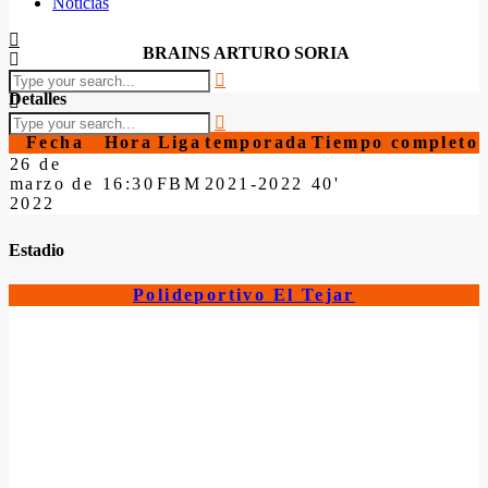
Noticias
BRAINS ARTURO SORIA
Detalles
Fecha
Hora
Liga
temporada
Tiempo completo
26 de
marzo de
16:30
FBM
2021-2022
40'
2022
Estadio
Polideportivo El Tejar