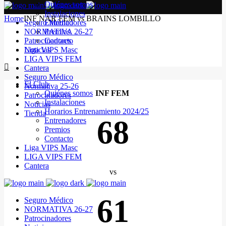
Quiénes somos
Instalaciones
Home
INF NAR FEM vs BRAINS LOMBILLO
Seguro Médico
Entrenadores
NORMATIVA 26-27
Premios
Patrocinadores
Contacto
Noticias
Liga VIPS Masc
LIGA VIPS FEM
Cantera
Seguro Médico
El Club
Normativa 25-26
Quiénes somos
INF FEM
Patrocinadores
Instalaciones
Noticias
Horarios Entrenamiento 2024/25
Tienda
68
Entrenadores
Premios
Contacto
Liga VIPS Masc
LIGA VIPS FEM
Cantera
vs
61
Seguro Médico
NORMATIVA 26-27
Patrocinadores