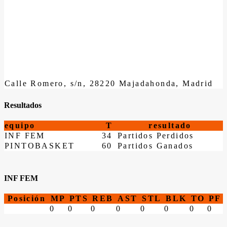
Calle Romero, s/n, 28220 Majadahonda, Madrid
Resultados
equipo
T
resultado
INF FEM
34
Partidos Perdidos
PINTOBASKET
60
Partidos Ganados
INF FEM
Posición
MP
PTS
REB
AST
STL
BLK
TO
PF
0
0
0
0
0
0
0
0