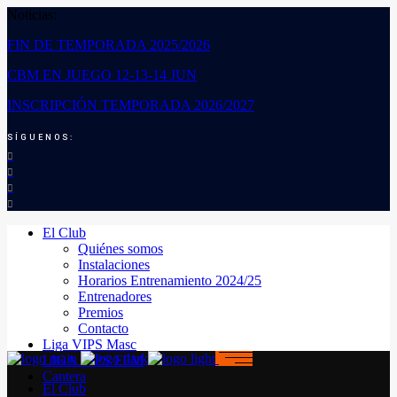
Noticias:
FIN DE TEMPORADA 2025/2026
CBM EN JUEGO 12-13-14 JUN
INSCRIPCIÓN TEMPORADA 2026/2027
SÍGUENOS:
El Club
Quiénes somos
Instalaciones
Horarios Entrenamiento 2024/25
Entrenadores
Premios
Contacto
Liga VIPS Masc
LIGA VIPS FEM
Cantera
El Club