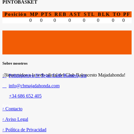
PINTOBASKET
Posición
MP
PTS
REB
AST
STL
BLK
TO
PF
0
0
0
0
0
0
0
0
Sobre nosotros
¡Bienvenidos a la web oficial del Club Baloncesto Majadahonda!
Polideportivo El Tejar. Calle Romero, s/n
info@cbmajadahonda.com
+34 686 652 405
Enlaces
Contacto
Aviso Legal
Política de Privacidad