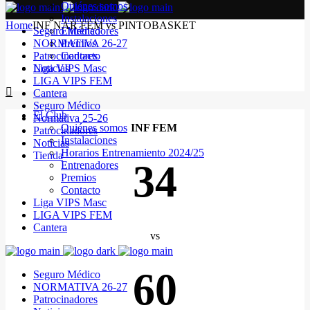
Quiénes somos
Instalaciones
Home
INF NAR FEM vs PINTOBASKET
Seguro Médico
Entrenadores
NORMATIVA 26-27
Premios
Patrocinadores
Contacto
Noticias
Liga VIPS Masc
LIGA VIPS FEM
Cantera
Seguro Médico
El Club
Normativa 25-26
Quiénes somos
INF FEM
Patrocinadores
Instalaciones
Noticias
Horarios Entrenamiento 2024/25
Tienda
34
Entrenadores
Premios
Contacto
Liga VIPS Masc
LIGA VIPS FEM
Cantera
vs
60
Seguro Médico
NORMATIVA 26-27
Patrocinadores