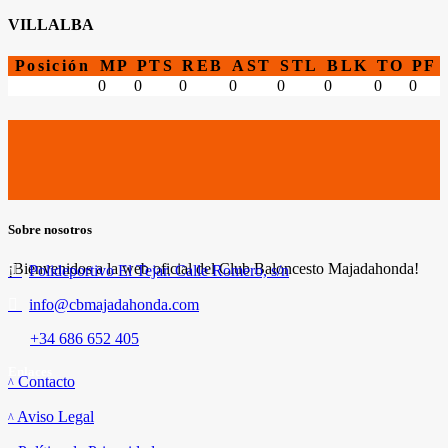
VILLALBA
Posición
MP
PTS
REB
AST
STL
BLK
TO
PF
0
0
0
0
0
0
0
0
Sobre nosotros
¡Bienvenidos a la web oficial del Club Baloncesto Majadahonda!
Polideportivo El Tejar. Calle Romero, s/n
info@cbmajadahonda.com
+34 686 652 405
Enlaces
Contacto
Aviso Legal