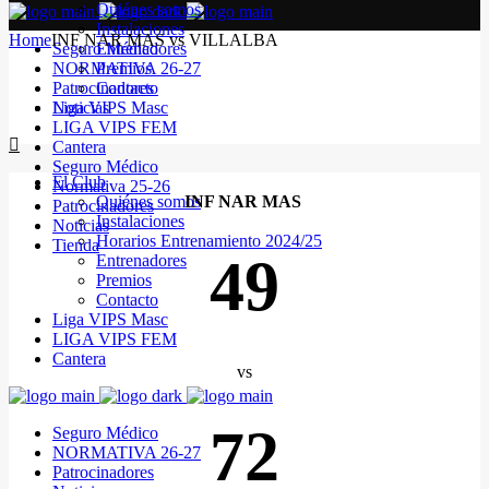
Quiénes somos
Instalaciones
Home
INF NAR MAS vs VILLALBA
Seguro Médico
Entrenadores
NORMATIVA 26-27
Premios
Patrocinadores
Contacto
Noticias
Liga VIPS Masc
LIGA VIPS FEM
Cantera
Seguro Médico
El Club
Normativa 25-26
Quiénes somos
INF NAR MAS
Patrocinadores
Instalaciones
Noticias
Horarios Entrenamiento 2024/25
Tienda
49
Entrenadores
Premios
Contacto
Liga VIPS Masc
LIGA VIPS FEM
Cantera
vs
72
Seguro Médico
NORMATIVA 26-27
Patrocinadores