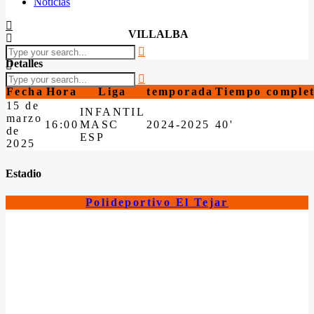
Noticias
VILLALBA
Detalles
Fecha
Hora
Liga
temporada
Tiempo comple
15 de
INFANTIL
marzo
16:00
MASC
2024-2025
40'
de
ESP
2025
Estadio
Polideportivo El Tejar