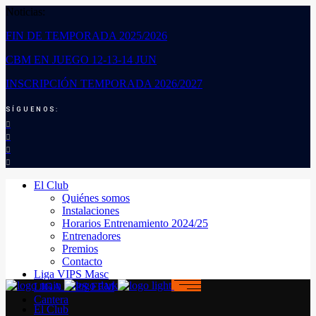
Noticias:
FIN DE TEMPORADA 2025/2026
CBM EN JUEGO 12-13-14 JUN
INSCRIPCIÓN TEMPORADA 2026/2027
SÍGUENOS:
El Club
Quiénes somos
Instalaciones
Horarios Entrenamiento 2024/25
Entrenadores
Premios
Contacto
Liga VIPS Masc
LIGA VIPS FEM
Cantera
El Club