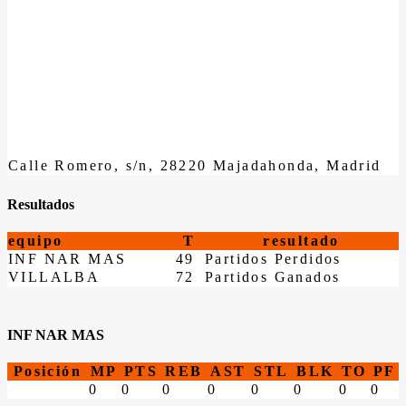
Calle Romero, s/n, 28220 Majadahonda, Madrid
Resultados
equipo
T
resultado
INF NAR MAS
49
Partidos Perdidos
VILLALBA
72
Partidos Ganados
INF NAR MAS
Posición
MP
PTS
REB
AST
STL
BLK
TO
PF
0
0
0
0
0
0
0
0