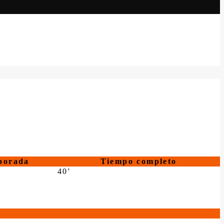
porada
Tiempo completo
40'