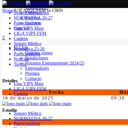
Quiénes somos
Instalaciones
Home
JUN AZUL FEM vs CBIN
Seguro Médico
Entrenadores
NORMATIVA 26-27
Premios
Patrocinadores
Contacto
Noticias
Liga VIPS Masc
LIGA VIPS FEM
Cantera
Seguro Médico
El Club
Normativa 25-26
Quiénes somos
Patrocinadores
Instalaciones
Noticias
Horarios Entrenamiento 2024/25
Tienda
Entrenadores
Premios
Contacto
Detalles
Liga VIPS Masc
LIGA VIPS FEM
Fecha
Ho
Cantera
16 de marzo de 2025
09:30
Estadio
Seguro Médico
NORMATIVA 26-27
Patrocinadores