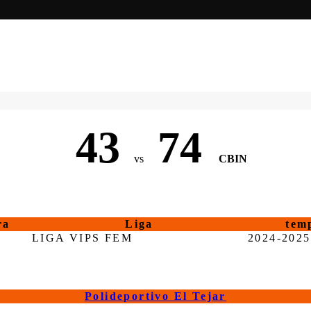
43
74
vs
CBIN
ra
Liga
tem
LIGA VIPS FEM
2024-2025
Polideportivo El Tejar