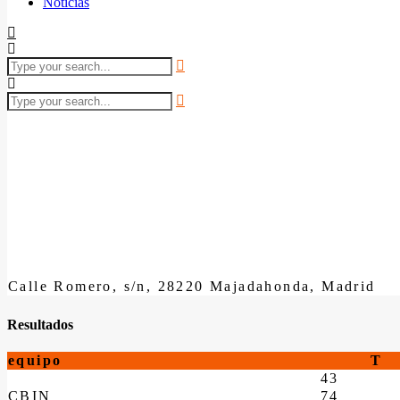
Noticias
Calle Romero, s/n, 28220 Majadahonda, Madrid
Resultados
equipo
T
43
CBIN
74