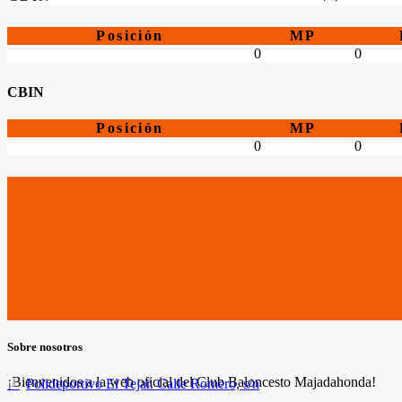
Posición
MP
0
0
CBIN
Posición
MP
0
0
Sobre nosotros
¡Bienvenidos a la web oficial del Club Baloncesto Majadahonda!
Polideportivo El Tejar. Calle Romero, s/n