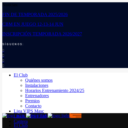
Noticias:
FIN DE TEMPORADA 2025/2026
CBM EN JUEGO 12-13-14 JUN
INSCRIPCIÓN TEMPORADA 2026/2027
SÍGUENOS:
El Club
Quiénes somos
Instalaciones
Horarios Entrenamiento 2024/25
Entrenadores
Premios
Contacto
Liga VIPS Masc
LIGA VIPS FEM
Cantera
El Club