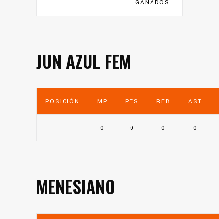
GANADOS
JUN AZUL FEM
POSICIÓN
MP
PTS
REB
AST
0
0
0
0
MENESIANO