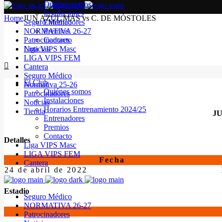
Quiénes somos
Instalaciones
Home
JUN AZUL MAS vs C. DE MÓSTOLES
Seguro Médico
Entrenadores
NORMATIVA 26-27
Premios
Patrocinadores
Contacto
Noticias
Liga VIPS Masc
LIGA VIPS FEM
Cantera
Seguro Médico
El Club
Normativa 25-26
Quiénes somos
Patrocinadores
Instalaciones
Noticias
Horarios Entrenamiento 2024/25
Tienda
J
Entrenadores
Premios
Contacto
Detalles
Liga VIPS Masc
LIGA VIPS FEM
Fecha
Cantera
24 de abril de 2022
Estadio
Seguro Médico
NORMATIVA 26-27
Patrocinadores