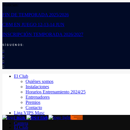
Noticias:
FIN DE TEMPORADA 2025/2026
CBM EN JUEGO 12-13-14 JUN
INSCRIPCIÓN TEMPORADA 2026/2027
SÍGUENOS:
El Club
Quiénes somos
Instalaciones
Horarios Entrenamiento 2024/25
Entrenadores
Premios
Contacto
Liga VIPS Masc
LIGA VIPS FEM
Cantera
El Club