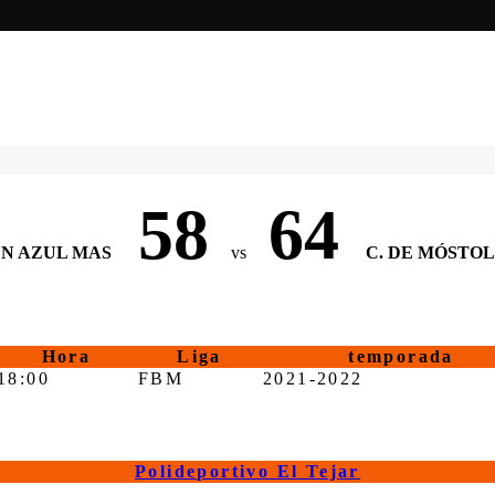
58
64
UN AZUL MAS
vs
C. DE MÓSTOL
Hora
Liga
temporada
18:00
FBM
2021-2022
Polideportivo El Tejar