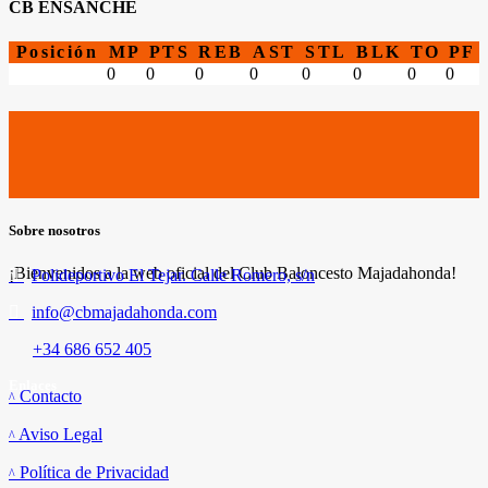
CB ENSANCHE
Posición
MP
PTS
REB
AST
STL
BLK
TO
PF
0
0
0
0
0
0
0
0
Sobre nosotros
¡Bienvenidos a la web oficial del Club Baloncesto Majadahonda!
Polideportivo El Tejar. Calle Romero, s/n
info@cbmajadahonda.com
+34 686 652 405
Enlaces
Contacto
Aviso Legal
Política de Privacidad