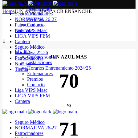
Quiénes somos
Instalaciones
Home
JUN AZUL MAS vs CB ENSANCHE
Seguro Médico
Entrenadores
NORMATIVA 26-27
Premios
Patrocinadores
Contacto
Noticias
Liga VIPS Masc
LIGA VIPS FEM
Cantera
Seguro Médico
El Club
Normativa 25-26
Quiénes somos
JUN AZUL MAS
Patrocinadores
Instalaciones
Noticias
Horarios Entrenamiento 2024/25
Tienda
70
Entrenadores
Premios
Contacto
Liga VIPS Masc
LIGA VIPS FEM
Cantera
vs
71
Seguro Médico
NORMATIVA 26-27
Patrocinadores