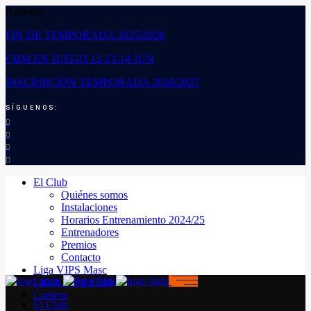
Noticias:
FIN DE TEMPORADA 2025/2026
CBM EN JUEGO 12-13-14 JUN
INSCRIPCIÓN TEMPORADA 2026/2027
SÍGUENOS:
El Club
Quiénes somos
Instalaciones
Horarios Entrenamiento 2024/25
Entrenadores
Premios
Contacto
Liga VIPS Masc
LIGA VIPS FEM
Cantera
El Club