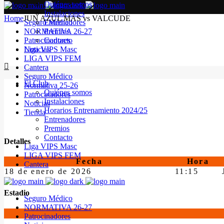
Quiénes somos
Instalaciones
Home
JUN AZUL MAS vs VALCUDE
Seguro Médico
Entrenadores
NORMATIVA 26-27
Premios
Patrocinadores
Contacto
Noticias
Liga VIPS Masc
LIGA VIPS FEM
Cantera
Seguro Médico
El Club
Normativa 25-26
Quiénes somos
Patrocinadores
Instalaciones
Noticias
Horarios Entrenamiento 2024/25
Tienda
Entrenadores
Premios
Contacto
Detalles
Liga VIPS Masc
LIGA VIPS FEM
Fecha
Hora
Cantera
18 de enero de 2026
11:15
Estadio
Seguro Médico
NORMATIVA 26-27
Patrocinadores