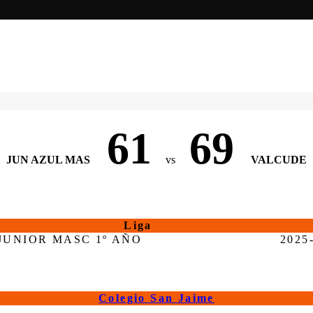
61
69
JUN AZUL MAS
vs
VALCUDE
Liga
JUNIOR MASC 1º AÑO
2025
Colegio San Jaime