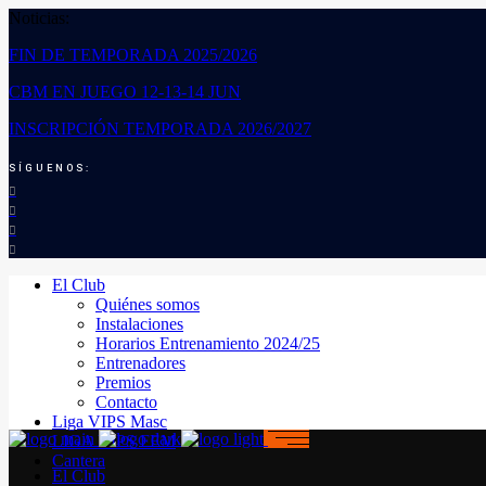
Noticias:
FIN DE TEMPORADA 2025/2026
CBM EN JUEGO 12-13-14 JUN
INSCRIPCIÓN TEMPORADA 2026/2027
SÍGUENOS:
El Club
Quiénes somos
Instalaciones
Horarios Entrenamiento 2024/25
Entrenadores
Premios
Contacto
Liga VIPS Masc
LIGA VIPS FEM
Cantera
El Club