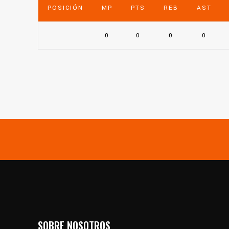
POSICIÓN
MP
PTS
REB
AST
0
0
0
0
SOBRE NOSOTROS