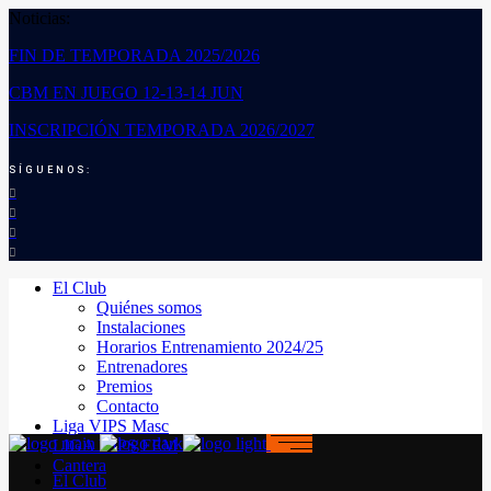
Noticias:
FIN DE TEMPORADA 2025/2026
CBM EN JUEGO 12-13-14 JUN
INSCRIPCIÓN TEMPORADA 2026/2027
SÍGUENOS:
El Club
Quiénes somos
Instalaciones
Horarios Entrenamiento 2024/25
Entrenadores
Premios
Contacto
Liga VIPS Masc
LIGA VIPS FEM
Cantera
El Club