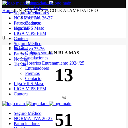
Quiénes somos
Instalaciones
Home
JUN BLA MAS vs COLE ALAMEDA DE O
Seguro Médico
Entrenadores
NORMATIVA 26-27
Premios
Patrocinadores
Contacto
Noticias
Liga VIPS Masc
LIGA VIPS FEM
Cantera
Seguro Médico
El Club
Normativa 25-26
Quiénes somos
JUN BLA MAS
Patrocinadores
Instalaciones
Noticias
Horarios Entrenamiento 2024/25
Tienda
13
Entrenadores
Premios
Contacto
Liga VIPS Masc
LIGA VIPS FEM
Cantera
vs
51
Seguro Médico
NORMATIVA 26-27
Patrocinadores