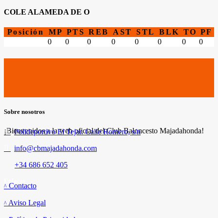
COLE ALAMEDA DE O
Posición
MP
PTS
REB
AST
STL
BLK
TO
PF
0
0
0
0
0
0
0
0
Sobre nosotros
¡Bienvenidos a la web oficial del Club Baloncesto Majadahonda!
Polideportivo El Tejar. Calle Romero, s/n
info@cbmajadahonda.com
+34 686 652 405
Enlaces
Contacto
Aviso Legal