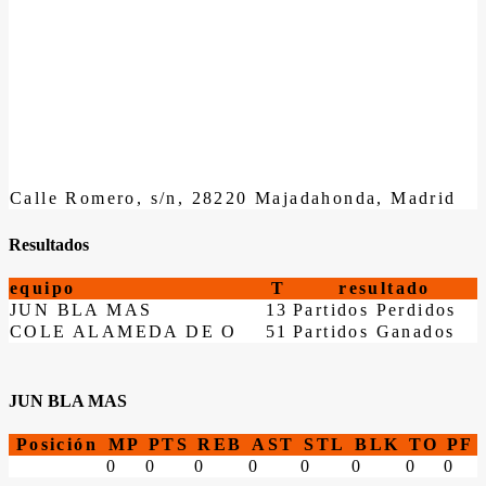
Calle Romero, s/n, 28220 Majadahonda, Madrid
Resultados
equipo
T
resultado
JUN BLA MAS
13
Partidos Perdidos
COLE ALAMEDA DE O
51
Partidos Ganados
JUN BLA MAS
Posición
MP
PTS
REB
AST
STL
BLK
TO
PF
0
0
0
0
0
0
0
0