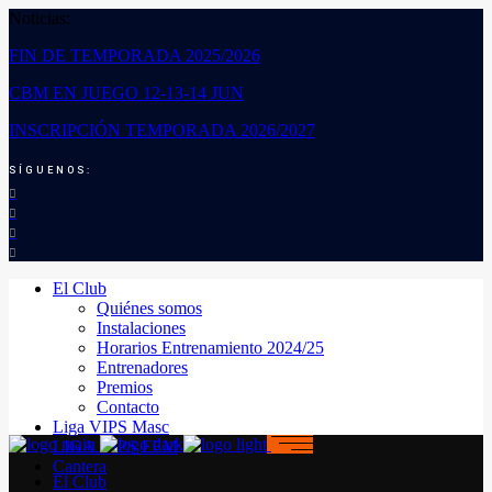
Noticias:
FIN DE TEMPORADA 2025/2026
CBM EN JUEGO 12-13-14 JUN
INSCRIPCIÓN TEMPORADA 2026/2027
SÍGUENOS:
El Club
Quiénes somos
Instalaciones
Horarios Entrenamiento 2024/25
Entrenadores
Premios
Contacto
Liga VIPS Masc
LIGA VIPS FEM
Cantera
El Club