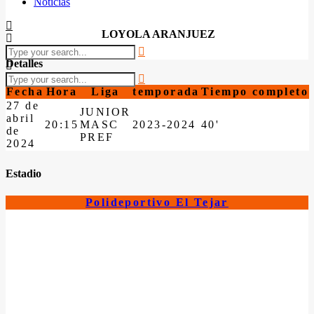
Noticias
LOYOLA ARANJUEZ
Detalles
Fecha
Hora
Liga
temporada
Tiempo completo
27 de
JUNIOR
abril
20:15
MASC
2023-2024
40'
de
PREF
2024
Estadio
Polideportivo El Tejar