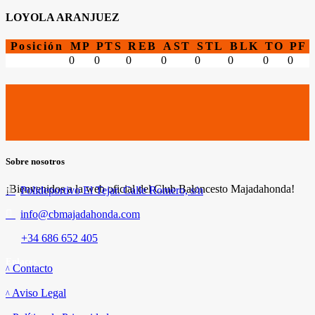
LOYOLA ARANJUEZ
Posición
MP
PTS
REB
AST
STL
BLK
TO
PF
0
0
0
0
0
0
0
0
Sobre nosotros
¡Bienvenidos a la web oficial del Club Baloncesto Majadahonda!
Polideportivo El Tejar. Calle Romero, s/n
info@cbmajadahonda.com
+34 686 652 405
Enlaces
Contacto
Aviso Legal