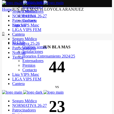
Quiénes somos
Instalaciones
Home
JUN BLA MAS vs LOYOLA ARANJUEZ
Seguro Médico
Entrenadores
NORMATIVA 26-27
Premios
Patrocinadores
Contacto
Noticias
Liga VIPS Masc
LIGA VIPS FEM
Cantera
Seguro Médico
El Club
Normativa 25-26
Quiénes somos
JUN BLA MAS
Patrocinadores
Instalaciones
Noticias
Horarios Entrenamiento 2024/25
Tienda
44
Entrenadores
Premios
Contacto
Liga VIPS Masc
LIGA VIPS FEM
Cantera
vs
23
Seguro Médico
NORMATIVA 26-27
Patrocinadores