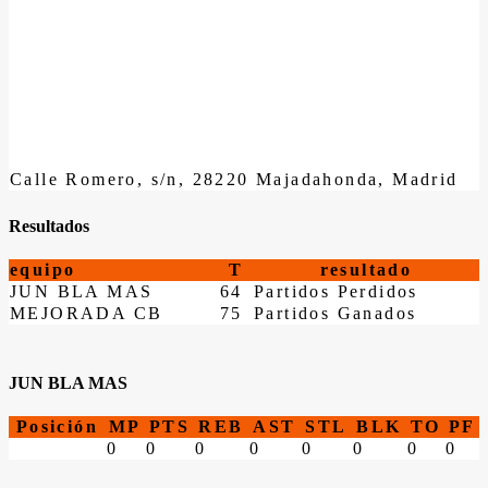
Calle Romero, s/n, 28220 Majadahonda, Madrid
Resultados
equipo
T
resultado
JUN BLA MAS
64
Partidos Perdidos
MEJORADA CB
75
Partidos Ganados
JUN BLA MAS
Posición
MP
PTS
REB
AST
STL
BLK
TO
PF
0
0
0
0
0
0
0
0