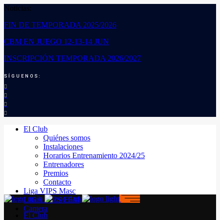
Noticias:
FIN DE TEMPORADA 2025/2026
CBM EN JUEGO 12-13-14 JUN
INSCRIPCIÓN TEMPORADA 2026/2027
SÍGUENOS:
El Club
Quiénes somos
Instalaciones
Horarios Entrenamiento 2024/25
Entrenadores
Premios
Contacto
Liga VIPS Masc
LIGA VIPS FEM
Cantera
El Club