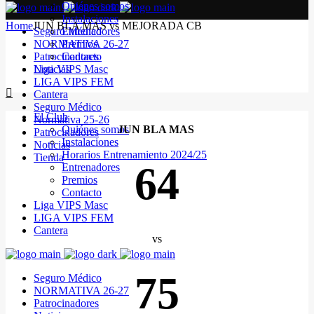
Quiénes somos
Instalaciones
Home
JUN BLA MAS vs MEJORADA CB
Seguro Médico
Entrenadores
NORMATIVA 26-27
Premios
Patrocinadores
Contacto
Noticias
Liga VIPS Masc
LIGA VIPS FEM
Cantera
Seguro Médico
El Club
Normativa 25-26
Quiénes somos
JUN BLA MAS
Patrocinadores
Instalaciones
Noticias
Horarios Entrenamiento 2024/25
Tienda
64
Entrenadores
Premios
Contacto
Liga VIPS Masc
LIGA VIPS FEM
Cantera
vs
75
Seguro Médico
NORMATIVA 26-27
Patrocinadores