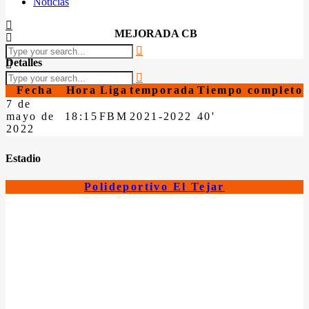
Noticias
MEJORADA CB
Detalles
Fecha
Hora
Liga
temporada
Tiempo completo
7 de
mayo de
18:15
FBM
2021-2022
40'
2022
Estadio
Polideportivo El Tejar