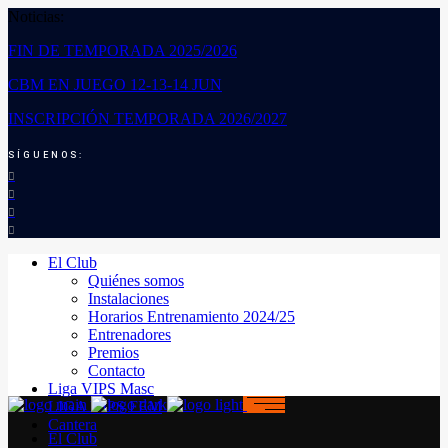
Noticias:
FIN DE TEMPORADA 2025/2026
CBM EN JUEGO 12-13-14 JUN
INSCRIPCIÓN TEMPORADA 2026/2027
SÍGUENOS:
El Club
Quiénes somos
Instalaciones
Horarios Entrenamiento 2024/25
Entrenadores
Premios
Contacto
Liga VIPS Masc
LIGA VIPS FEM
Cantera
El Club