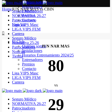
Quiénes somos
Instalaciones
Home
JUN NAR MAS vs CBIN
Seguro Médico
Entrenadores
NORMATIVA 26-27
Premios
Patrocinadores
Contacto
Noticias
Liga VIPS Masc
LIGA VIPS FEM
Cantera
Seguro Médico
El Club
Normativa 25-26
Quiénes somos
JUN NAR MAS
Patrocinadores
Instalaciones
Noticias
Horarios Entrenamiento 2024/25
Tienda
80
Entrenadores
Premios
Contacto
Liga VIPS Masc
LIGA VIPS FEM
Cantera
vs
29
Seguro Médico
NORMATIVA 26-27
Patrocinadores