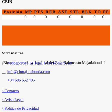
CBIN
Posición
MP
PTS
REB
AST
STL
BLK
TO
PF
0
0
0
0
0
0
0
0
Sobre nosotros
¡Bienvenidos a la web oficial del Club Baloncesto Majadahonda!
Polideportivo El Tejar. Calle Romero, s/n
info@cbmajadahonda.com
+34 686 652 405
Enlaces
Contacto
Aviso Legal
Política de Privacidad