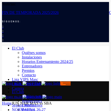
Noticias:
FIN DE TEMPORADA 2025/2026
SÍGUENOS:
El Club
Quiénes somos
Instalaciones
Horarios Entrenamiento 2024/25
Entrenadores
Premios
Contacto
Liga VIPS Masc
LIGA VIPS FEM
Cantera
El Club
Quiénes somos
Instalaciones
Home
JUN NAR MAS vs SBA
Seguro Médico
Entrenadores
NORMATIVA 26-27
Premios