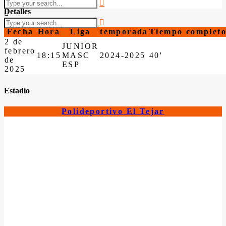
Detalles
Fecha
Hora
Liga
temporada
Tiempo complet
2 de
JUNIOR
febrero
18:15
MASC
2024-2025
40'
de
ESP
2025
Estadio
Polideportivo El Tejar