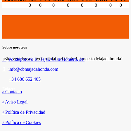
0
0
0
0
0
0
0
0
Sobre nosotros
¡Bienvenidos a la web oficial del Club Baloncesto Majadahonda!
Polideportivo El Tejar. Calle Romero, s/n
info@cbmajadahonda.com
+34 686 652 405
Enlaces
Contacto
Aviso Legal
Política de Privacidad
Política de Cookies