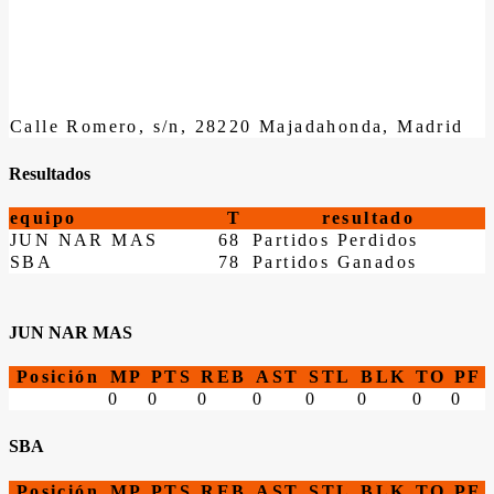
Calle Romero, s/n, 28220 Majadahonda, Madrid
Resultados
equipo
T
resultado
JUN NAR MAS
68
Partidos Perdidos
SBA
78
Partidos Ganados
JUN NAR MAS
Posición
MP
PTS
REB
AST
STL
BLK
TO
PF
0
0
0
0
0
0
0
0
SBA
Posición
MP
PTS
REB
AST
STL
BLK
TO
PF