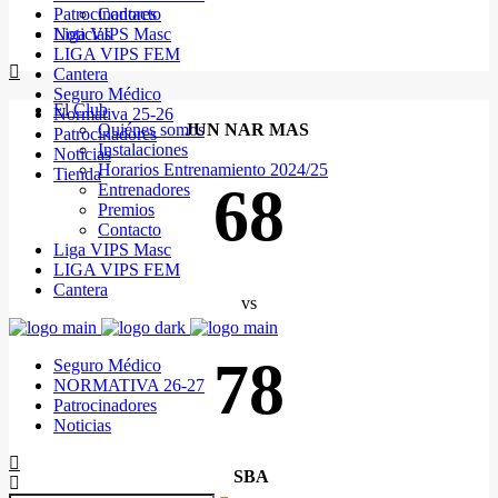
Patrocinadores
Contacto
Noticias
Liga VIPS Masc
LIGA VIPS FEM
Cantera
Seguro Médico
El Club
Normativa 25-26
Quiénes somos
JUN NAR MAS
Patrocinadores
Instalaciones
Noticias
Horarios Entrenamiento 2024/25
Tienda
68
Entrenadores
Premios
Contacto
Liga VIPS Masc
LIGA VIPS FEM
Cantera
vs
78
Seguro Médico
NORMATIVA 26-27
Patrocinadores
Noticias
SBA