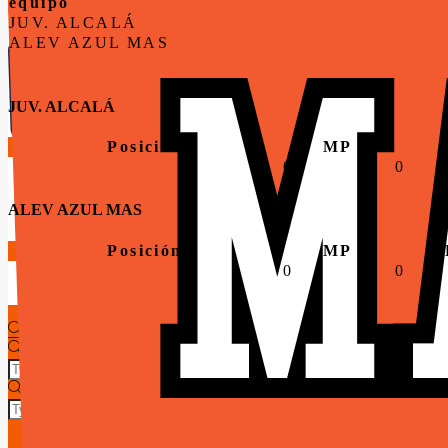
equipo
JUV. ALCALÁ
ALEV AZUL MAS
JUV. ALCALÁ
Posición
MP
0
0
ALEV AZUL MAS
Seguro Médico
Posición
MP
NORMATIVA 26-27
0
0
Patrocinadores
Noticias