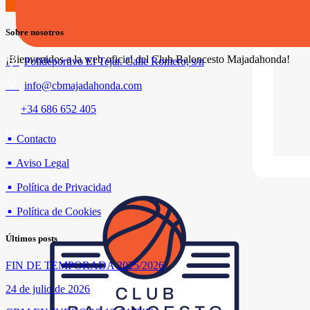
Sobre nosotros
¡Bienvenidos a la web oficial del Club Baloncesto Majadahonda!
Polideportivo El Tejar. Calle Romero, s/n
info@cbmajadahonda.com
+34 686 652 405
Enlaces
Contacto
Aviso Legal
Política de Privacidad
Política de Cookies
Últimos posts
FIN DE TEMPORADA 2025/2026
24 de julio de 2026