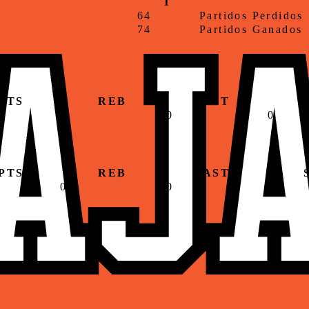
T
64
Partidos Perdidos
74
Partidos Ganados
PTS
REB
AST
0
0
0
PTS
REB
AST
0
0
0