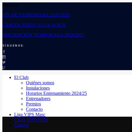
Noticias:
FIN DE TEMPORADA 2025/2026
CBM EN JUEGO 12-13-14 JUN
INSCRIPCIÓN TEMPORADA 2026/2027
SÍGUENOS:
El Club
Quiénes somos
Instalaciones
Horarios Entrenamiento 2024/25
Entrenadores
Premios
Contacto
Liga VIPS Masc
LIGA VIPS FEM
Cantera