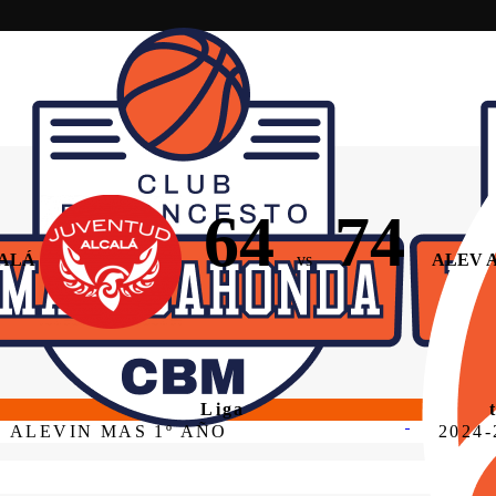
64
74
CALÁ
vs
ALEV 
Liga
ALEVIN MAS 1º AÑO
2024-