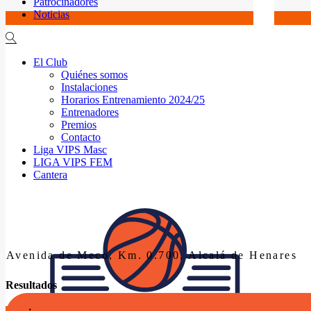
Patrocinadores
Noticias
El Club
Quiénes somos
Instalaciones
Horarios Entrenamiento 2024/25
Entrenadores
Premios
Contacto
Liga VIPS Masc
LIGA VIPS FEM
Cantera
Avenida de Meco, Km. 0.700, Alcalá de Henares
Resultados