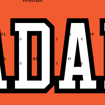
resultado
STL
BLK
TO
PF
0
0
0
STL
BLK
TO
PF
0
0
0