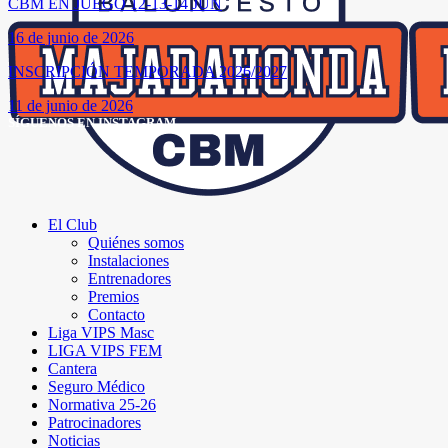
CBM EN JUEGO 12-13-14 JUN
16 de junio de 2026
INSCRIPCIÓN TEMPORADA 2026/2027
11 de junio de 2026
SÍGUENOS EN INSTAGRAM
El Club
Quiénes somos
Instalaciones
Entrenadores
Premios
Contacto
Liga VIPS Masc
LIGA VIPS FEM
Cantera
Seguro Médico
Normativa 25-26
Patrocinadores
Noticias