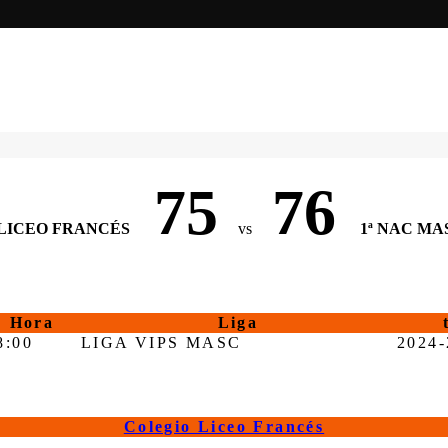
75
76
LICEO FRANCÉS
vs
1ª NAC MA
Hora
Liga
8:00
LIGA VIPS MASC
2024-
Colegio Liceo Francés