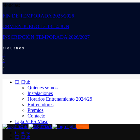
Noticias:
FIN DE TEMPORADA 2025/2026
CBM EN JUEGO 12-13-14 JUN
INSCRIPCIÓN TEMPORADA 2026/2027
SÍGUENOS:
El Club
Quiénes somos
Instalaciones
Horarios Entrenamiento 2024/25
Entrenadores
Premios
Contacto
Liga VIPS Masc
LIGA VIPS FEM
Cantera
El Club