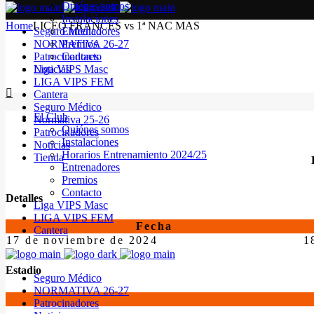
Quiénes somos
Instalaciones
Home
LICEO FRANCÉS vs 1ª NAC MAS
Seguro Médico
Entrenadores
NORMATIVA 26-27
Premios
Patrocinadores
Contacto
Noticias
Liga VIPS Masc
LIGA VIPS FEM
Cantera
Seguro Médico
El Club
Normativa 25-26
Quiénes somos
Patrocinadores
Instalaciones
Noticias
Horarios Entrenamiento 2024/25
Tienda
Entrenadores
Premios
Contacto
Detalles
Liga VIPS Masc
LIGA VIPS FEM
Fecha
Cantera
17 de noviembre de 2024
1
Estadio
Seguro Médico
NORMATIVA 26-27
Patrocinadores