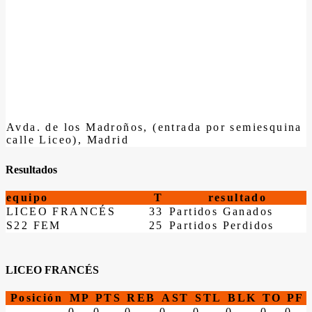
Avda. de los Madroños, (entrada por semiesquina
calle Liceo), Madrid
Resultados
equipo
T
resultado
LICEO FRANCÉS
33
Partidos Ganados
S22 FEM
25
Partidos Perdidos
LICEO FRANCÉS
Posición
MP
PTS
REB
AST
STL
BLK
TO
PF
0
0
0
0
0
0
0
0