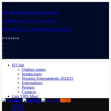
Noticias:
FIN DE TEMPORADA 2025/2026
CBM EN JUEGO 12-13-14 JUN
INSCRIPCIÓN TEMPORADA 2026/2027
SÍGUENOS:
El Club
Quiénes somos
Instalaciones
Horarios Entrenamiento 2024/25
Entrenadores
Premios
Contacto
Liga VIPS Masc
LIGA VIPS FEM
Cantera
El Club