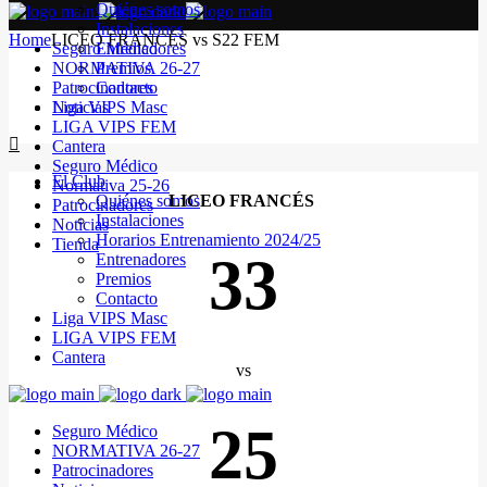
Quiénes somos
Instalaciones
Home
LICEO FRANCÉS vs S22 FEM
Seguro Médico
Entrenadores
NORMATIVA 26-27
Premios
Patrocinadores
Contacto
Noticias
Liga VIPS Masc
LIGA VIPS FEM
Cantera
Seguro Médico
El Club
Normativa 25-26
Quiénes somos
LICEO FRANCÉS
Patrocinadores
Instalaciones
Noticias
Horarios Entrenamiento 2024/25
Tienda
33
Entrenadores
Premios
Contacto
Liga VIPS Masc
LIGA VIPS FEM
Cantera
vs
25
Seguro Médico
NORMATIVA 26-27
Patrocinadores