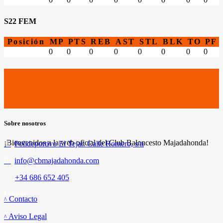
S22 FEM
Posición
MP
PTS
REB
AST
STL
BLK
TO
PF
0
0
0
0
0
0
0
0
Sobre nosotros
¡Bienvenidos a la web oficial del Club Baloncesto Majadahonda!
Polideportivo El Tejar. Calle Romero, s/n
info@cbmajadahonda.com
+34 686 652 405
Enlaces
Contacto
Aviso Legal