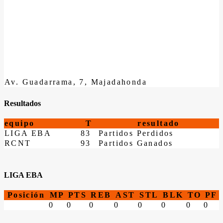
Av. Guadarrama, 7, Majadahonda
Resultados
equipo
T
resultado
LIGA EBA
83
Partidos Perdidos
RCNT
93
Partidos Ganados
LIGA EBA
Posición
MP
PTS
REB
AST
STL
BLK
TO
PF
0
0
0
0
0
0
0
0