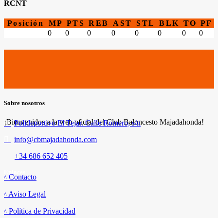
RCNT
Posición
MP
PTS
REB
AST
STL
BLK
TO
PF
0
0
0
0
0
0
0
0
Sobre nosotros
¡Bienvenidos a la web oficial del Club Baloncesto Majadahonda!
Polideportivo El Tejar. Calle Romero, s/n
info@cbmajadahonda.com
+34 686 652 405
Enlaces
Contacto
Aviso Legal
Política de Privacidad