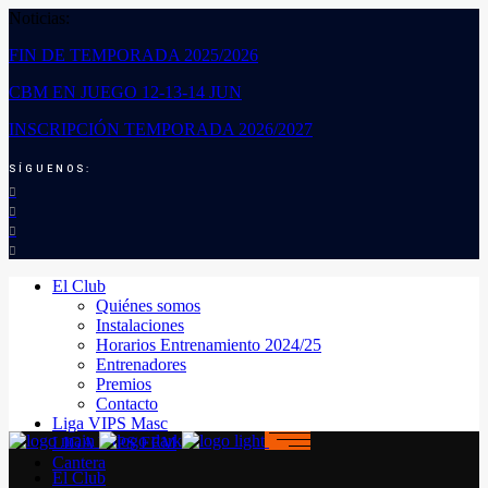
Noticias:
FIN DE TEMPORADA 2025/2026
CBM EN JUEGO 12-13-14 JUN
INSCRIPCIÓN TEMPORADA 2026/2027
SÍGUENOS:
El Club
Quiénes somos
Instalaciones
Horarios Entrenamiento 2024/25
Entrenadores
Premios
Contacto
Liga VIPS Masc
LIGA VIPS FEM
Cantera
El Club