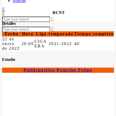
Noticias
RCNT
Detalles
Fecha
Hora
Liga
temporada
Tiempo completo
22 de
LIGA
enero
20:00
2021-2022
40'
EBA
de 2022
Estadio
Polideportivo Príncipe Felipe