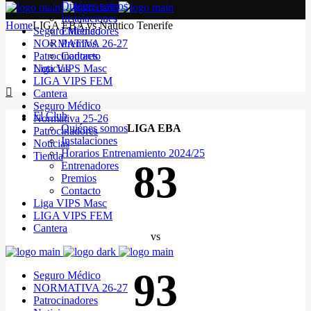
Quiénes somos
Instalaciones
Home
LIGA EBA vs Naútico Tenerife
Seguro Médico
Entrenadores
NORMATIVA 26-27
Premios
Patrocinadores
Contacto
Noticias
Liga VIPS Masc
LIGA VIPS FEM
Cantera
Seguro Médico
El Club
Normativa 25-26
Quiénes somos
LIGA EBA
Patrocinadores
Instalaciones
Noticias
Horarios Entrenamiento 2024/25
Tienda
83
Entrenadores
Premios
Contacto
Liga VIPS Masc
LIGA VIPS FEM
Cantera
vs
93
Seguro Médico
NORMATIVA 26-27
Patrocinadores