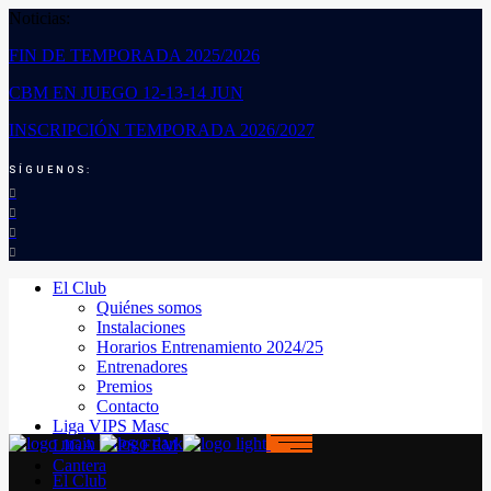
Noticias:
FIN DE TEMPORADA 2025/2026
CBM EN JUEGO 12-13-14 JUN
INSCRIPCIÓN TEMPORADA 2026/2027
SÍGUENOS:
El Club
Quiénes somos
Instalaciones
Horarios Entrenamiento 2024/25
Entrenadores
Premios
Contacto
Liga VIPS Masc
LIGA VIPS FEM
Cantera
El Club