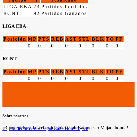
LIGA EBA
73
Partidos Perdidos
RCNT
92
Partidos Ganados
LIGA EBA
Posición
MP
PTS
REB
AST
STL
BLK
TO
PF
0
0
0
0
0
0
0
0
RCNT
Posición
MP
PTS
REB
AST
STL
BLK
TO
PF
0
0
0
0
0
0
0
0
Sobre nosotros
¡Bienvenidos a la web oficial del Club Baloncesto Majadahonda!
Polideportivo El Tejar. Calle Romero, s/n