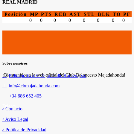
REAL MADRID
Posición
MP
PTS
REB
AST
STL
BLK
TO
PF
0
0
0
0
0
0
0
0
Sobre nosotros
¡Bienvenidos a la web oficial del Club Baloncesto Majadahonda!
Polideportivo El Tejar. Calle Romero, s/n
info@cbmajadahonda.com
+34 686 652 405
Enlaces
Contacto
Aviso Legal
Política de Privacidad