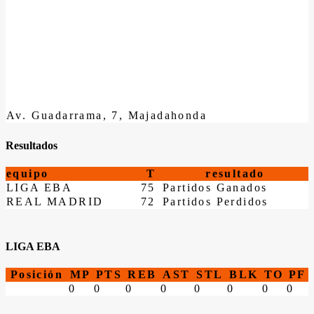
Av. Guadarrama, 7, Majadahonda
Resultados
equipo
T
resultado
LIGA EBA
75
Partidos Ganados
REAL MADRID
72
Partidos Perdidos
LIGA EBA
Posición
MP
PTS
REB
AST
STL
BLK
TO
PF
0
0
0
0
0
0
0
0