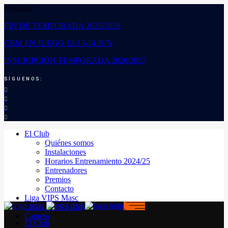
Noticias:
FIN DE TEMPORADA 2025/2026
CBM EN JUEGO 12-13-14 JUN
INSCRIPCIÓN TEMPORADA 2026/2027
SÍGUENOS:
El Club
Quiénes somos
Instalaciones
Horarios Entrenamiento 2024/25
Entrenadores
Premios
Contacto
Liga VIPS Masc
LIGA VIPS FEM
Cantera
El Club