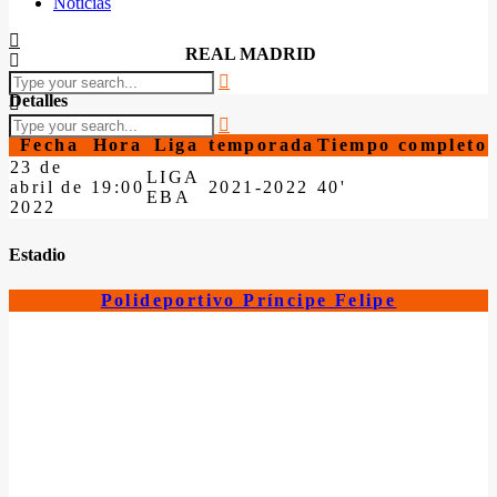
Noticias
REAL MADRID
Detalles
Fecha
Hora
Liga
temporada
Tiempo completo
23 de
LIGA
abril de
19:00
2021-2022
40'
EBA
2022
Estadio
Polideportivo Príncipe Felipe