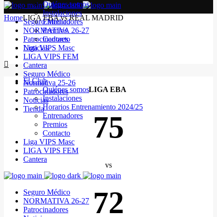
Quiénes somos
Instalaciones
Home
LIGA EBA vs REAL MADRID
Seguro Médico
Entrenadores
NORMATIVA 26-27
Premios
Patrocinadores
Contacto
Noticias
Liga VIPS Masc
LIGA VIPS FEM
Cantera
Seguro Médico
El Club
Normativa 25-26
Quiénes somos
LIGA EBA
Patrocinadores
Instalaciones
Noticias
Horarios Entrenamiento 2024/25
Tienda
75
Entrenadores
Premios
Contacto
Liga VIPS Masc
LIGA VIPS FEM
Cantera
vs
72
Seguro Médico
NORMATIVA 26-27
Patrocinadores