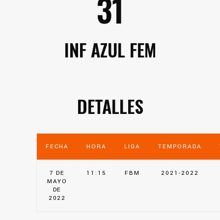
31
INF AZUL FEM
DETALLES
FECHA
HORA
LIGA
TEMPORADA
7 DE
11:15
FBM
2021-2022
MAYO
DE
2022