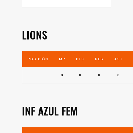
LIONS
POSICIÓN
MP
PTS
REB
AST
0
0
0
0
INF AZUL FEM