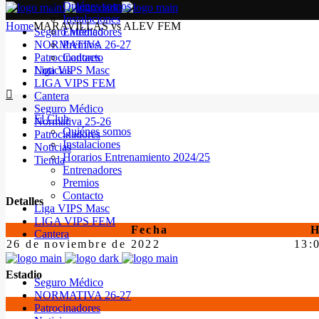
Quiénes somos
Instalaciones
Home
MARAVILLAS vs ALEV FEM
Seguro Médico
Entrenadores
NORMATIVA 26-27
Premios
Patrocinadores
Contacto
Noticias
Liga VIPS Masc
LIGA VIPS FEM
Cantera
Seguro Médico
El Club
Normativa 25-26
Quiénes somos
Patrocinadores
Instalaciones
Noticias
Horarios Entrenamiento 2024/25
Tienda
Entrenadores
Premios
Contacto
Detalles
Liga VIPS Masc
LIGA VIPS FEM
Fecha
H
Cantera
26 de noviembre de 2022
13:
Estadio
Seguro Médico
NORMATIVA 26-27
Patrocinadores