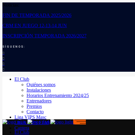
Noticias:
FIN DE TEMPORADA 2025/2026
CBM EN JUEGO 12-13-14 JUN
INSCRIPCIÓN TEMPORADA 2026/2027
SÍGUENOS:
El Club
Quiénes somos
Instalaciones
Horarios Entrenamiento 2024/25
Entrenadores
Premios
Contacto
Liga VIPS Masc
LIGA VIPS FEM
Cantera
El Club