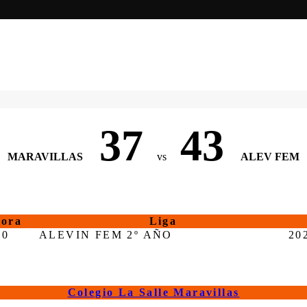
37
43
MARAVILLAS
vs
ALEV FEM
ora
Liga
00
ALEVIN FEM 2º AÑO
20
Colegio La Salle Maravillas