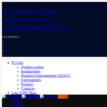
Noticias:
FIN DE TEMPORADA 2025/2026
CBM EN JUEGO 12-13-14 JUN
INSCRIPCIÓN TEMPORADA 2026/2027
SÍGUENOS:
El Club
Quiénes somos
Instalaciones
Horarios Entrenamiento 2024/25
Entrenadores
Premios
Contacto
Liga VIPS Masc
LIGA VIPS FEM
Cantera
El Club