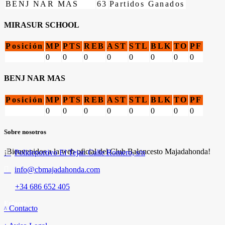
BENJ NAR MAS
63
Partidos Ganados
MIRASUR SCHOOL
Posición
MP
PTS
REB
AST
STL
BLK
TO
PF
0
0
0
0
0
0
0
0
BENJ NAR MAS
Posición
MP
PTS
REB
AST
STL
BLK
TO
PF
0
0
0
0
0
0
0
0
Sobre nosotros
¡Bienvenidos a la web oficial del Club Baloncesto Majadahonda!
Polideportivo El Tejar. Calle Romero, s/n
info@cbmajadahonda.com
+34 686 652 405
Enlaces
Contacto