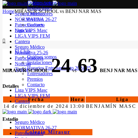
Quiénes somos
Instalaciones
Home
MIRASUR SCHOOL vs BENJ NAR MAS
Seguro Médico
Entrenadores
NORMATIVA 26-27
Premios
Patrocinadores
Contacto
Noticias
Liga VIPS Masc
LIGA VIPS FEM
Cantera
Seguro Médico
El Club
Normativa 25-26
Quiénes somos
24
63
Patrocinadores
Instalaciones
Noticias
Horarios Entrenamiento 2024/25
Tienda
MIRASUR SCHOOL
vs
BENJ NAR MAS
Entrenadores
Premios
Contacto
Detalles
Liga VIPS Masc
LIGA VIPS FEM
Fecha
Hora
Liga
Cantera
14 de diciembre de 2024
13:00
BENJAMÍN MASC 
Estadio
Seguro Médico
NORMATIVA 26-27
Colegio Mirasur
Patrocinadores