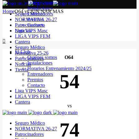
Quiénes somos
Instalaciones
Home
O64 vs JUN NAR MAS
Seguro Médico
Entrenadores
NORMATIVA 26-27
Premios
Patrocinadores
Contacto
Noticias
Liga VIPS Masc
LIGA VIPS FEM
Cantera
Seguro Médico
El Club
Normativa 25-26
Quiénes somos
O64
Patrocinadores
Instalaciones
Noticias
Horarios Entrenamiento 2024/25
Tienda
54
Entrenadores
Premios
Contacto
Liga VIPS Masc
LIGA VIPS FEM
Cantera
vs
74
Seguro Médico
NORMATIVA 26-27
Patrocinadores