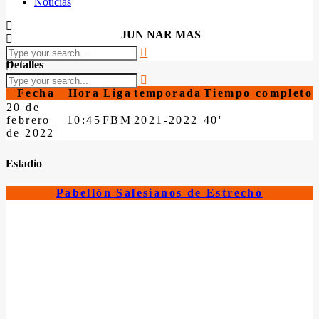
Noticias
JUN NAR MAS
Detalles
Fecha
Hora
Liga
temporada
Tiempo completo
20 de
febrero
10:45
FBM
2021-2022
40'
de 2022
Estadio
Pabellón Salesianos de Estrecho