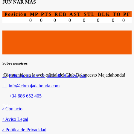
JUN NAR MAS
Posición
MP
PTS
REB
AST
STL
BLK
TO
PF
0
0
0
0
0
0
0
0
Sobre nosotros
¡Bienvenidos a la web oficial del Club Baloncesto Majadahonda!
Polideportivo El Tejar. Calle Romero, s/n
info@cbmajadahonda.com
+34 686 652 405
Enlaces
Contacto
Aviso Legal
Política de Privacidad