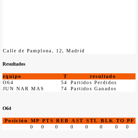
Calle de Pamplona, 12, Madrid
Resultados
equipo
T
resultado
O64
54
Partidos Perdidos
JUN NAR MAS
74
Partidos Ganados
O64
Posición
MP
PTS
REB
AST
STL
BLK
TO
PF
0
0
0
0
0
0
0
0