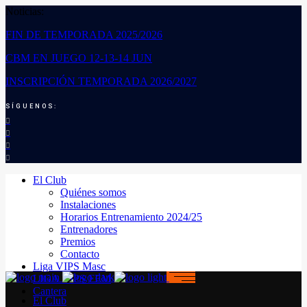
Noticias:
FIN DE TEMPORADA 2025/2026
CBM EN JUEGO 12-13-14 JUN
INSCRIPCIÓN TEMPORADA 2026/2027
SÍGUENOS:
El Club
Quiénes somos
Instalaciones
Horarios Entrenamiento 2024/25
Entrenadores
Premios
Contacto
Liga VIPS Masc
LIGA VIPS FEM
Cantera
El Club