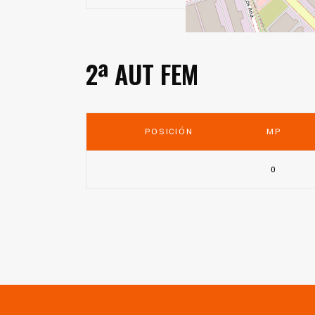
2ª AUT FEM
POSICIÓN
MP
0