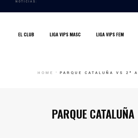
NOTICIAS:
Quiénes somos
Instalaciones
EL CLUB
LIGA VIPS MASC
LIGA VIPS FEM
Horarios Entrenamiento 2024/25
Entrenadores
Premios
Quiénes somos
HOME
PARQUE CATALUÑA VS 2ª 
Contacto
Instalaciones
Horarios Entrenamiento 2024/25
Entrenadores
PARQUE CATALUÑA
Premios
Contacto