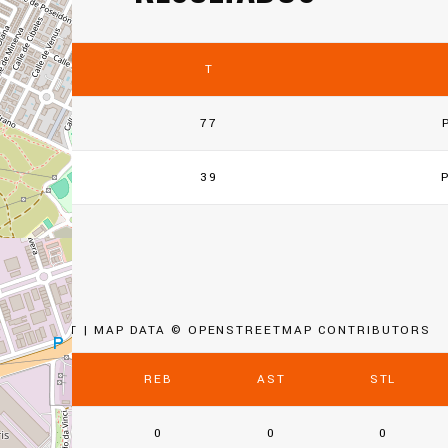
T
77
39
LEAFLET
| MAP DATA ©
OPENSTREETMAP
CONTRIBUTORS
PTS
REB
AST
STL
0
0
0
0