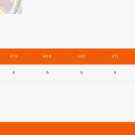
PTS
REB
AST
STL
0
0
0
0