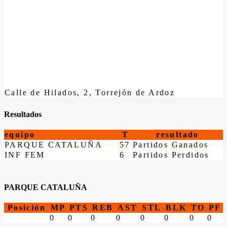
Calle de Hilados, 2, Torrejón de Ardoz
Resultados
equipo
T
resultado
PARQUE CATALUÑA
57
Partidos Ganados
INF FEM
6
Partidos Perdidos
PARQUE CATALUÑA
Posición
MP
PTS
REB
AST
STL
BLK
TO
PF
0
0
0
0
0
0
0
0