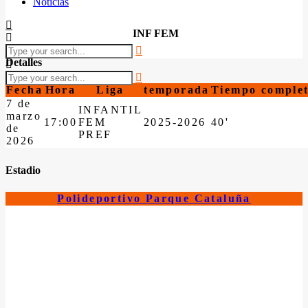
Noticias
INF FEM
Detalles
Fecha
Hora
Liga
temporada
Tiempo comple
7 de
INFANTIL
marzo
17:00
FEM
2025-2026
40'
de
PREF
2026
Estadio
Polideportivo Parque Cataluña