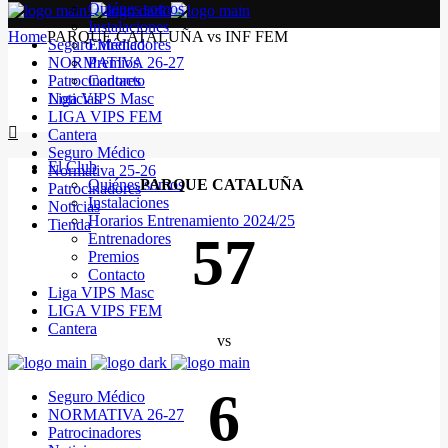
Quiénes somos
Instalaciones
Home
PARQUE CATALUÑA vs INF FEM
Seguro Médico
Entrenadores
NORMATIVA 26-27
Premios
Patrocinadores
Contacto
Noticias
Liga VIPS Masc
LIGA VIPS FEM
Cantera
Seguro Médico
El Club
Normativa 25-26
Quiénes somos
PARQUE CATALUÑA
Patrocinadores
Instalaciones
Noticias
Horarios Entrenamiento 2024/25
Tienda
57
Entrenadores
Premios
Contacto
Liga VIPS Masc
LIGA VIPS FEM
Cantera
vs
6
Seguro Médico
NORMATIVA 26-27
Patrocinadores