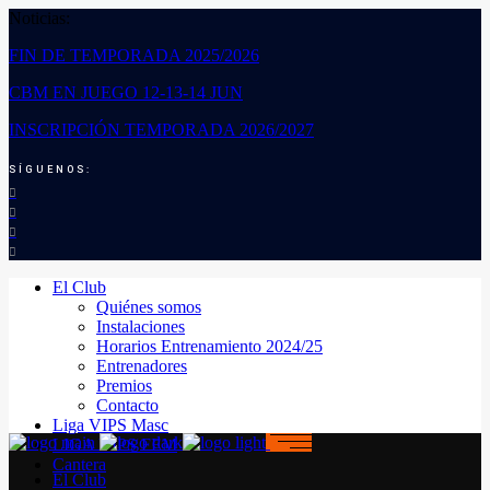
Noticias:
FIN DE TEMPORADA 2025/2026
CBM EN JUEGO 12-13-14 JUN
INSCRIPCIÓN TEMPORADA 2026/2027
SÍGUENOS:
El Club
Quiénes somos
Instalaciones
Horarios Entrenamiento 2024/25
Entrenadores
Premios
Contacto
Liga VIPS Masc
LIGA VIPS FEM
Cantera
El Club