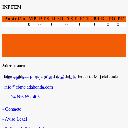
INF FEM
Posición
MP
PTS
REB
AST
STL
BLK
TO
PF
0
0
0
0
0
0
0
0
Sobre nosotros
¡Bienvenidos a la web oficial del Club Baloncesto Majadahonda!
Polideportivo El Tejar. Calle Romero, s/n
info@cbmajadahonda.com
+34 686 652 405
Enlaces
Contacto
Aviso Legal