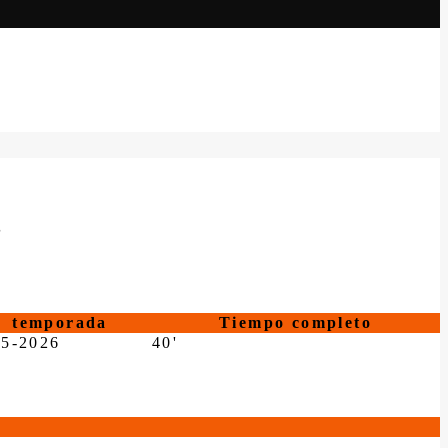
S
temporada
Tiempo completo
25-2026
40'