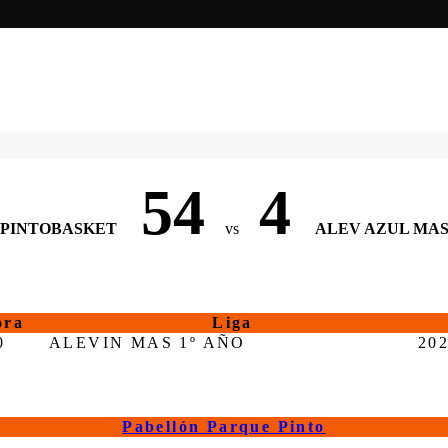
54
4
PINTOBASKET
vs
ALEV AZUL MA
ora
Liga
0
ALEVIN MAS 1º AÑO
20
Pabellón Parque Pinto