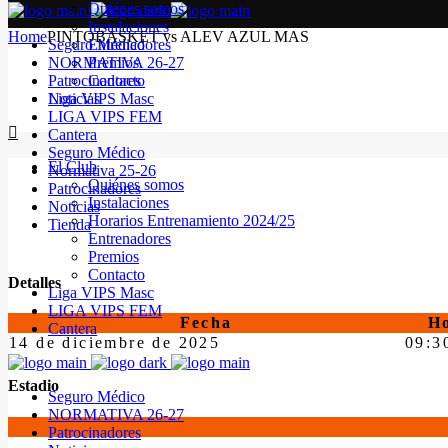
Quiénes somos
Instalaciones
Home
PINTOBASKET vs ALEV AZUL MAS
Seguro Médico
Entrenadores
NORMATIVA 26-27
Premios
Patrocinadores
Contacto
Noticias
Liga VIPS Masc
LIGA VIPS FEM
Cantera
Seguro Médico
El Club
Normativa 25-26
Quiénes somos
Patrocinadores
Instalaciones
Noticias
Horarios Entrenamiento 2024/25
Tienda
Entrenadores
Premios
Contacto
Detalles
Liga VIPS Masc
LIGA VIPS FEM
Fecha
H
Cantera
14 de diciembre de 2025
09:3
Estadio
Seguro Médico
NORMATIVA 26-27
Patrocinadores