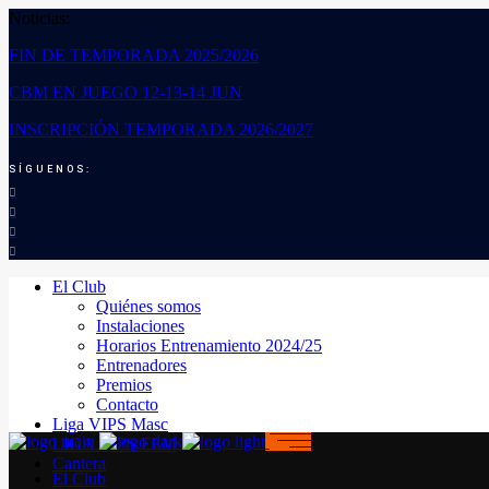
Noticias:
FIN DE TEMPORADA 2025/2026
CBM EN JUEGO 12-13-14 JUN
INSCRIPCIÓN TEMPORADA 2026/2027
SÍGUENOS:
El Club
Quiénes somos
Instalaciones
Horarios Entrenamiento 2024/25
Entrenadores
Premios
Contacto
Liga VIPS Masc
LIGA VIPS FEM
Cantera
El Club