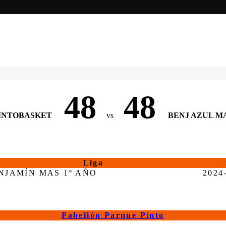
48
48
INTOBASKET
vs
BENJ AZUL M
Liga
NJAMÍN MAS 1º AÑO
2024
Pabellón Parque Pinto