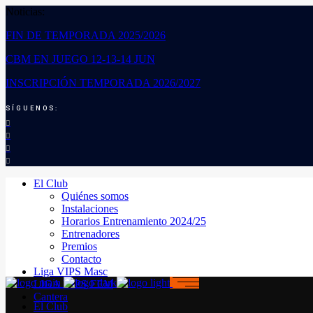
Noticias:
FIN DE TEMPORADA 2025/2026
CBM EN JUEGO 12-13-14 JUN
INSCRIPCIÓN TEMPORADA 2026/2027
SÍGUENOS:
El Club
Quiénes somos
Instalaciones
Horarios Entrenamiento 2024/25
Entrenadores
Premios
Contacto
Liga VIPS Masc
LIGA VIPS FEM
Cantera
El Club