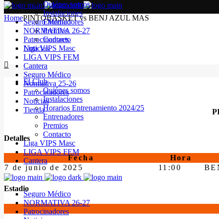
Quiénes somos
Instalaciones
Home
PINTOBASKET vs BENJ AZUL MAS
Seguro Médico
Entrenadores
NORMATIVA 26-27
Premios
Patrocinadores
Contacto
Noticias
Liga VIPS Masc
LIGA VIPS FEM
Cantera
Seguro Médico
El Club
Normativa 25-26
Quiénes somos
Patrocinadores
Instalaciones
Noticias
Horarios Entrenamiento 2024/25
Tienda
P
Entrenadores
Premios
Contacto
Detalles
Liga VIPS Masc
LIGA VIPS FEM
Fecha
Hora
Cantera
7 de junio de 2025
11:00
BE
Estadio
Seguro Médico
NORMATIVA 26-27
Patrocinadores