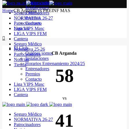
Quiénes somos
Instalaciones
Home
CB Arganda vs PREINF MAS
Seguro Médico
Entrenadores
NORMATIVA 26-27
Premios
Patrocinadores
Contacto
Noticias
Liga VIPS Masc
LIGA VIPS FEM
Cantera
Seguro Médico
El Club
Normativa 25-26
Quiénes somos
CB Arganda
Patrocinadores
Instalaciones
Noticias
Horarios Entrenamiento 2024/25
Tienda
58
Entrenadores
Premios
Contacto
Liga VIPS Masc
LIGA VIPS FEM
Cantera
vs
41
Seguro Médico
NORMATIVA 26-27
Patrocinadores