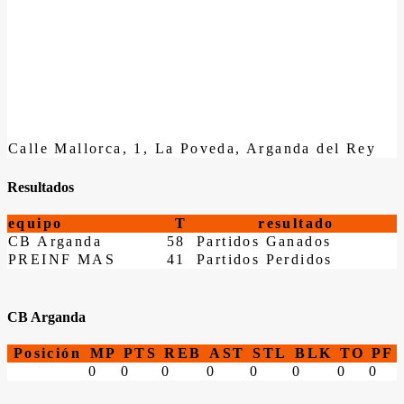
Calle Mallorca, 1, La Poveda, Arganda del Rey
Resultados
equipo
T
resultado
CB Arganda
58
Partidos Ganados
PREINF MAS
41
Partidos Perdidos
CB Arganda
Posición
MP
PTS
REB
AST
STL
BLK
TO
PF
0
0
0
0
0
0
0
0