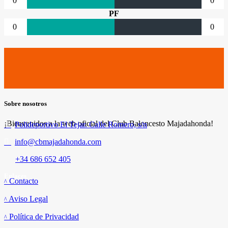
0
0
PF
0
0
Sobre nosotros
¡Bienvenidos a la web oficial del Club Baloncesto Majadahonda!
Polideportivo El Tejar. Calle Romero, s/n
info@cbmajadahonda.com
+34 686 652 405
Enlaces
Contacto
Aviso Legal
Política de Privacidad