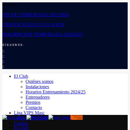
Noticias:
FIN DE TEMPORADA 2025/2026
CBM EN JUEGO 12-13-14 JUN
INSCRIPCIÓN TEMPORADA 2026/2027
SÍGUENOS:
El Club
Quiénes somos
Instalaciones
Horarios Entrenamiento 2024/25
Entrenadores
Premios
Contacto
Liga VIPS Masc
LIGA VIPS FEM
Cantera
El Club