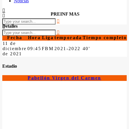
Noticias
PREINF MAS
Detalles
Fecha
Hora
Liga
temporada
Tiempo completo
11 de
diciembre
09:45
FBM
2021-2022
40'
de 2021
Estadio
Pabellón Virgen del Carmen