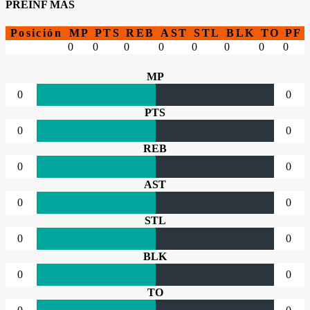
PREINF MAS
Posición
MP
PTS
REB
AST
STL
BLK
TO
PF
0
0
0
0
0
0
0
0
MP
0
0
PTS
0
0
REB
0
0
AST
0
0
STL
0
0
BLK
0
0
TO