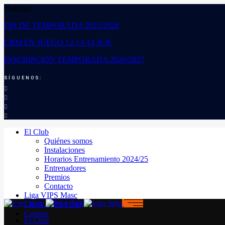
Noticias:
FIN DE TEMPORADA 2025/2026
CBM EN JUEGO 12-13-14 JUN
INSCRIPCIÓN TEMPORADA 2026/2027
SÍGUENOS:
El Club
Quiénes somos
Instalaciones
Horarios Entrenamiento 2024/25
Entrenadores
Premios
Contacto
Liga VIPS Masc
LIGA VIPS FEM
Cantera
El Club