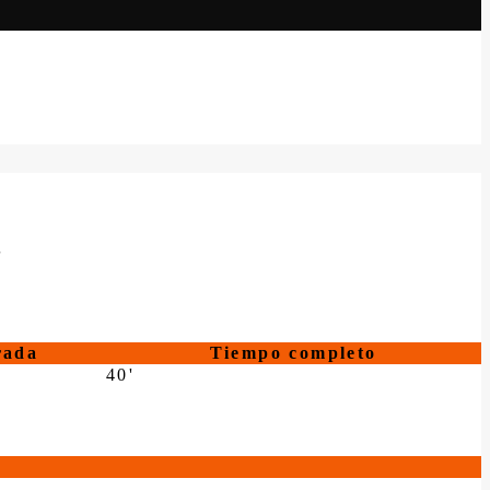
S
rada
Tiempo completo
40'