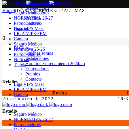
Quiénes somos
Instalaciones
Home
RIVAS P. SURESTE vs 2ª AUT MAS
Seguro Médico
Entrenadores
NORMATIVA 26-27
Premios
Patrocinadores
Contacto
Noticias
Liga VIPS Masc
LIGA VIPS FEM
Cantera
Seguro Médico
El Club
Normativa 25-26
Quiénes somos
Patrocinadores
Instalaciones
Noticias
Horarios Entrenamiento 2024/25
Tienda
Entrenadores
Premios
Contacto
Detalles
Liga VIPS Masc
LIGA VIPS FEM
Fecha
Cantera
20 de marzo de 2022
16:3
Estadio
Seguro Médico
NORMATIVA 26-27
Patrocinadores