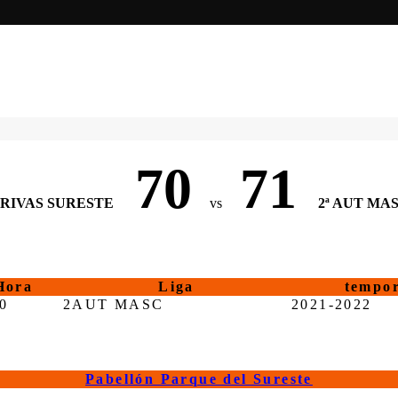
70
71
RIVAS SURESTE
vs
2ª AUT MA
Hora
Liga
tempo
0
2AUT MASC
2021-2022
Pabellón Parque del Sureste