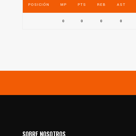
POSICIÓN
MP
PTS
REB
AST
0
0
0
0
SOBRE NOSOTROS