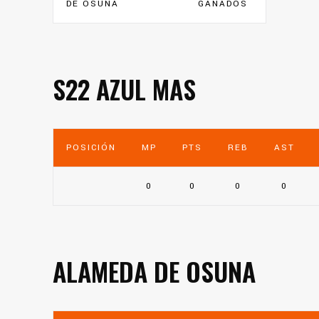
DE OSUNA
GANADOS
S22 AZUL MAS
POSICIÓN
MP
PTS
REB
AST
0
0
0
0
ALAMEDA DE OSUNA