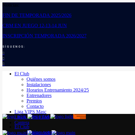
Noticias:
FIN DE TEMPORADA 2025/2026
CBM EN JUEGO 12-13-14 JUN
INSCRIPCIÓN TEMPORADA 2026/2027
SÍGUENOS:
El Club
Quiénes somos
Instalaciones
Horarios Entrenamiento 2024/25
Entrenadores
Premios
Contacto
Liga VIPS Masc
LIGA VIPS FEM
Cantera
El Club
Quiénes somos