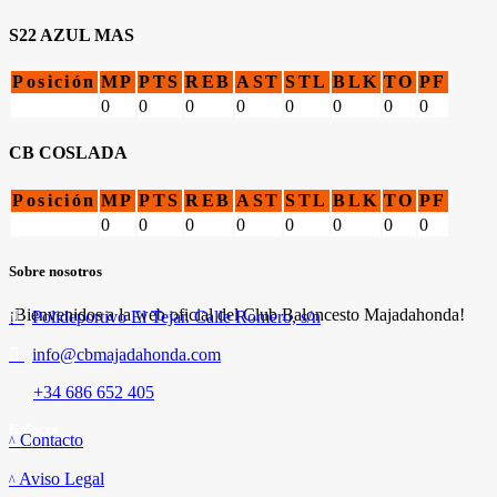
S22 AZUL MAS
Posición
MP
PTS
REB
AST
STL
BLK
TO
PF
0
0
0
0
0
0
0
0
CB COSLADA
Posición
MP
PTS
REB
AST
STL
BLK
TO
PF
0
0
0
0
0
0
0
0
Sobre nosotros
¡Bienvenidos a la web oficial del Club Baloncesto Majadahonda!
Polideportivo El Tejar. Calle Romero, s/n
info@cbmajadahonda.com
+34 686 652 405
Enlaces
Contacto
Aviso Legal