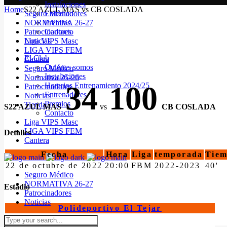
Instalaciones
Home
S22 AZUL MAS vs CB COSLADA
Seguro Médico
Entrenadores
NORMATIVA 26-27
Premios
Patrocinadores
Contacto
Noticias
Liga VIPS Masc
LIGA VIPS FEM
El Club
Cantera
Quiénes somos
Seguro Médico
Instalaciones
Normativa 25-26
34
100
Horarios Entrenamiento 2024/25
Patrocinadores
Entrenadores
Noticias
Premios
Tienda
S22 AZUL MAS
vs
CB COSLADA
Contacto
Liga VIPS Masc
LIGA VIPS FEM
Detalles
Cantera
Fecha
Hora
Liga
temporada
Tiem
22 de octubre de 2022
20:00
FBM
2022-2023
40'
Seguro Médico
NORMATIVA 26-27
Estadio
Patrocinadores
Noticias
Polideportivo El Tejar