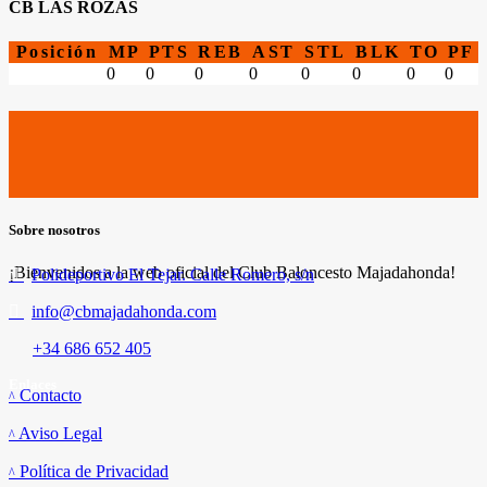
CB LAS ROZAS
Posición
MP
PTS
REB
AST
STL
BLK
TO
PF
0
0
0
0
0
0
0
0
Sobre nosotros
¡Bienvenidos a la web oficial del Club Baloncesto Majadahonda!
Polideportivo El Tejar. Calle Romero, s/n
info@cbmajadahonda.com
+34 686 652 405
Enlaces
Contacto
Aviso Legal
Política de Privacidad