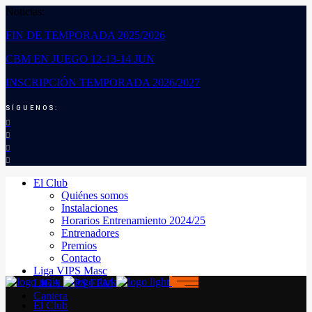
Noticias:
FIN DE TEMPORADA 2025/2026
CBM EN JUEGO 12-13-14 JUN
INSCRIPCIÓN TEMPORADA 2026/2027
SÍGUENOS:
El Club
Quiénes somos
Instalaciones
Horarios Entrenamiento 2024/25
Entrenadores
Premios
Contacto
Liga VIPS Masc
LIGA VIPS FEM
Cantera
El Club