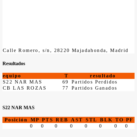
Calle Romero, s/n, 28220 Majadahonda, Madrid
Resultados
equipo
T
resultado
S22 NAR MAS
69
Partidos Perdidos
CB LAS ROZAS
77
Partidos Ganados
S22 NAR MAS
Posición
MP
PTS
REB
AST
STL
BLK
TO
PF
0
0
0
0
0
0
0
0